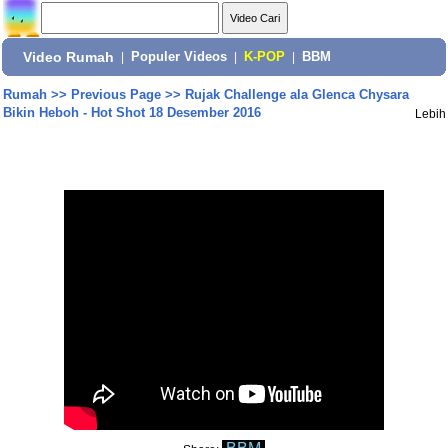
Video Rumah
|
Populer Videos
|
K-POP
|
BBM
Rumah
>>
Previous Page
>>
Rujak Challenge ala Glenca Chysara
Bikin Heboh - Hot Shot 18 Desember 2016
Lebih