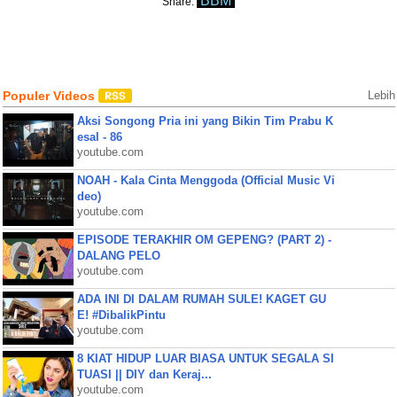
BBM
Share:
Populer Videos
Lebih
Aksi Songong Pria ini yang Bikin Tim Prabu K
esal - 86
youtube.com
NOAH - Kala Cinta Menggoda (Official Music Vi
deo)
youtube.com
EPISODE TERAKHIR OM GEPENG? (PART 2) -
DALANG PELO
youtube.com
ADA INI DI DALAM RUMAH SULE! KAGET GU
E! #DibalikPintu
youtube.com
8 KIAT HIDUP LUAR BIASA UNTUK SEGALA SI
TUASI || DIY dan Keraj...
youtube.com