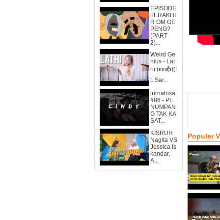
EPISODE
TERAKHI
R OM GE
PENG?
(PART
2)...
Weird Ge
nius - Lat
hi (ꦭꦛꦶ)(f
t. Sar...
jurnalrisa
#86 - PE
NUMPAN
G TAK KA
SAT...
KISRUH
Populer 
Nagita VS
Jessica Is
kandar,
A...