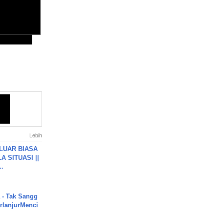
Lebih
 LUAR BIASA
 SITUASI ||
..
 - Tak Sangg
rlanjurMenci