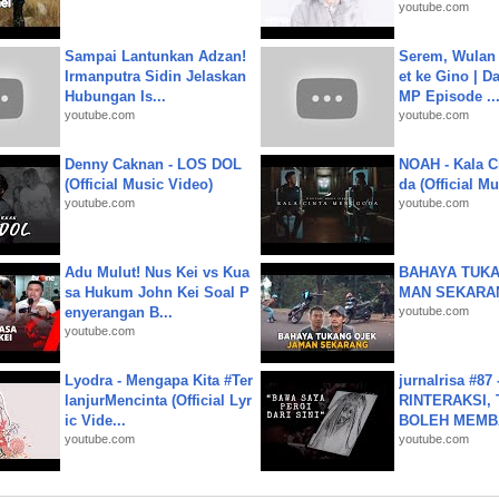
youtube.com
Sampai Lantunkan Adzan!
Serem, Wulan
Irmanputra Sidin Jelaskan
et ke Gino | D
Hubungan Is...
MP Episode ..
youtube.com
youtube.com
Denny Caknan - LOS DOL
NOAH - Kala C
(Official Music Video)
da (Official M
youtube.com
youtube.com
Adu Mulut! Nus Kei vs Kua
BAHAYA TUKA
sa Hukum John Kei Soal P
MAN SEKARA
enyerangan B...
youtube.com
youtube.com
Lyodra - Mengapa Kita #Ter
jurnalrisa #8
lanjurMencinta (Official Lyr
RINTERAKSI, 
ic Vide...
BOLEH MEMBA
youtube.com
youtube.com