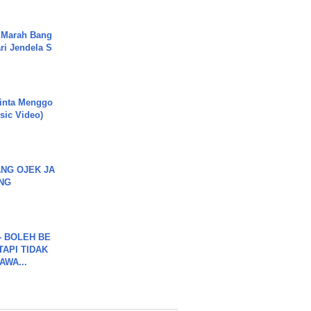
 Marah Bang
ari Jendela S
.
inta Menggo
usic Video)
NG OJEK JA
NG
7 - BOLEH BE
TAPI TIDAK
WA...