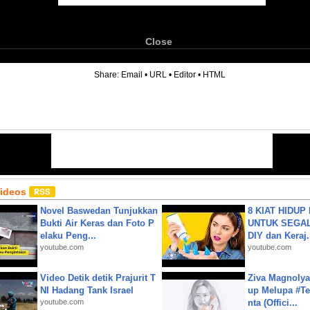
Close
6
Share:
Email
•
URL
•
Editor
•
HTML
Videos
Novel Baswedan Tunjukkan
8 KIAT HIDUP
Bukti Air Keras dan Foto P
UNTUK SEGALA
elaku Peng...
DIY dan Keraj.
youtube.com
youtube.com
Video Detik detik Prajurit T
Ziva Magnolya
NI Hadang Tank Israel
up Melupa #Te
youtube.com
nta (Offici...