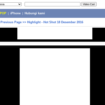
-POP
|
iPhone
|
Hubungi kami
>
Previous Page
>>
Highlight - Hot Shot 18 Desember 2016