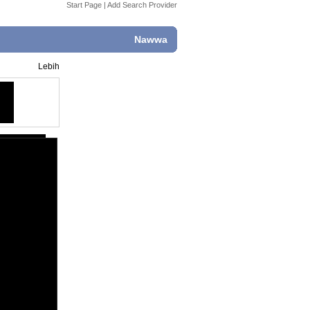
Start Page
|
Add Search Provider
Nawwa
Lebih