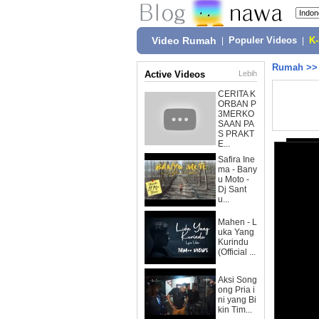
Video Rumah
|
Populer Videos
|
K
Rumah
>
Active Videos
Lebih
CERITA K
ORBAN P
3MERKO
SAAN PA
S PRAKT
E...
Safira Ine
ma - Bany
u Moto -
Dj Sant
u...
Mahen - L
uka Yang
Kurindu
(Official ...
Aksi Song
ong Pria i
ni yang Bi
kin Tim...