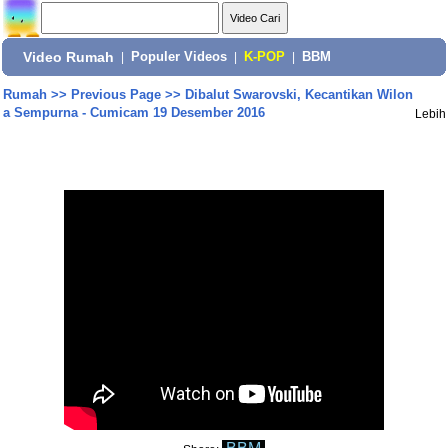
Video Rumah
|
Populer Videos
|
K-POP
|
BBM
Rumah
>>
Previous Page
>>
Dibalut Swarovski, Kecantikan Wilon
a Sempurna - Cumicam 19 Desember 2016
Lebih