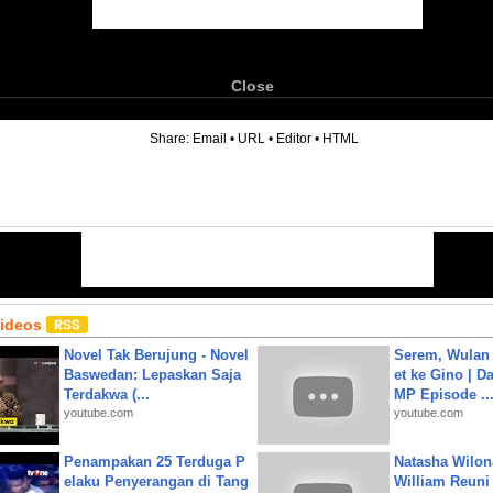
Close
6
Share:
Email
•
URL
•
Editor
•
HTML
Videos
Novel Tak Berujung - Novel
Serem, Wulan
Baswedan: Lepaskan Saja
et ke Gino | D
Terdakwa (...
MP Episode ..
youtube.com
youtube.com
Penampakan 25 Terduga P
Natasha Wilon
elaku Penyerangan di Tang
William Reuni 