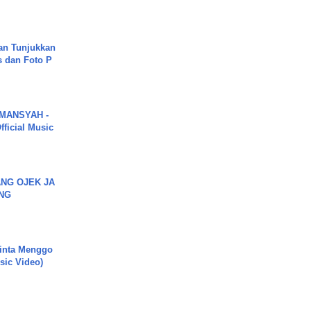
an Tunjukkan
s dan Foto P
MANSYAH -
ficial Music
NG OJEK JA
NG
inta Menggo
usic Video)