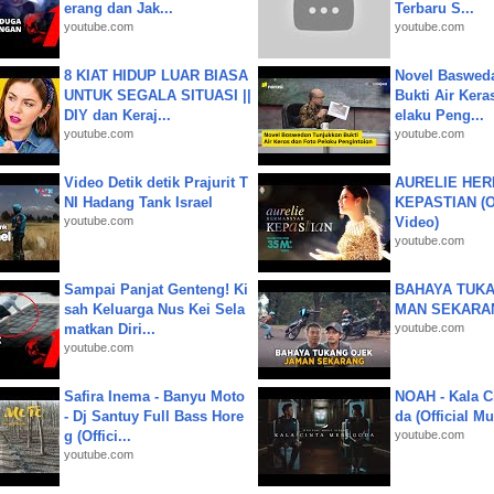
erang dan Jak...
Terbaru S...
youtube.com
youtube.com
8 KIAT HIDUP LUAR BIASA
Novel Baswed
UNTUK SEGALA SITUASI ||
Bukti Air Kera
DIY dan Keraj...
elaku Peng...
youtube.com
youtube.com
Video Detik detik Prajurit T
AURELIE HER
NI Hadang Tank Israel
KEPASTIAN (Of
youtube.com
Video)
youtube.com
Sampai Panjat Genteng! Ki
BAHAYA TUKA
sah Keluarga Nus Kei Sela
MAN SEKARA
matkan Diri...
youtube.com
youtube.com
Safira Inema - Banyu Moto
NOAH - Kala C
- Dj Santuy Full Bass Hore
da (Official M
g (Offici...
youtube.com
youtube.com