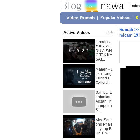
Video Rumah
|
Populer Videos
|
K
Rumah
>
Active Videos
Lebih
micam 19 
jurnalrisa
#86 - PE
NUMPAN
G TAK KA
SAT...
Mahen - L
uka Yang
Kurindu
(Official ...
Sampai L
antunkan
Adzan! Ir
manputra
S...
Aksi Song
ong Pria i
ni yang Bi
kin Tim...