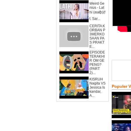
Weird Ge
nius - Lat
hi (ꦭꦛꦶ)(f
t. Sar...
CERITA K
ORBAN P
3MERKO
SAAN PA
S PRAKT
E...
EPISODE
TERAKHI
R OM GE
PENG?
(PART
2)...
KISRUH
Nagita VS
Populer 
Jessica Is
kandar,
A...