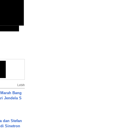
Lebih
 Marah Bang
ari Jendela S
.
a dan Stefan
di Sinetron