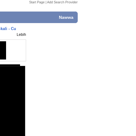
Start Page
|
Add Search Provider
Nawwa
kali - Cu
Lebih