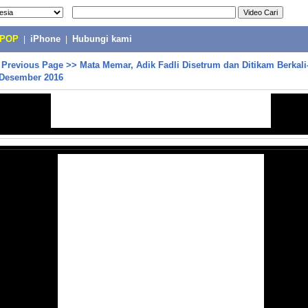
-POP
|
iPhone
|
Hubungi kami
>
Previous Page
>>
Mata Memar, Adik Fadli Disetrum dan Ditikam Berkali-
Desember 2016