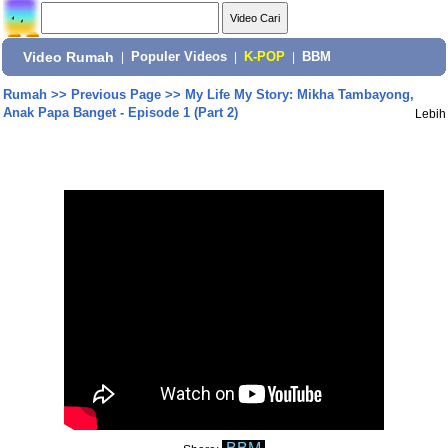
Video Rumah
|
Populer Videos
|
K-POP
|
BBM
Rumah
>>
Previous Page
>>
My Life My Story: Mikha Tambayong,
Anak Papa Banget - Episode 1 (Part 2)
Lebih