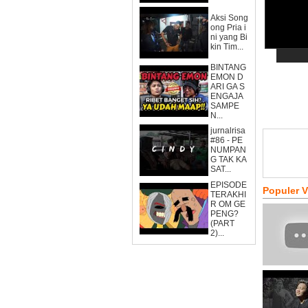
Aksi Song
ong Pria i
ni yang Bi
kin Tim...
BINTANG
EMON D
ARI GA S
ENGAJA
SAMPE
N...
jurnalrisa
#86 - PE
NUMPAN
G TAK KA
SAT...
EPISODE
Populer 
TERAKHI
R OM GE
PENG?
(PART
2)...