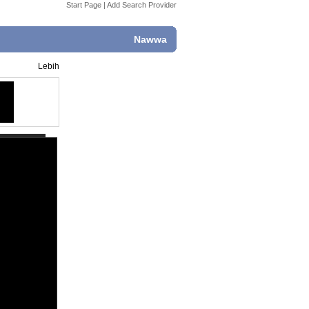
Start Page
|
Add Search Provider
Nawwa
Lebih