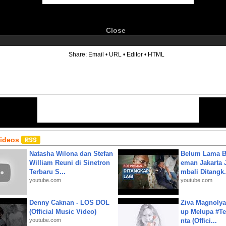
Close
6
Share:
Email
•
URL
•
Editor
•
HTML
Videos
Natasha Wilona dan Stefan
Belum Lama B
William Reuni di Sinetron
eman Jakarta 
Terbaru S...
mbali Ditangk.
youtube.com
youtube.com
Denny Caknan - LOS DOL
Ziva Magnolya
(Official Music Video)
up Melupa #Te
youtube.com
nta (Offici...