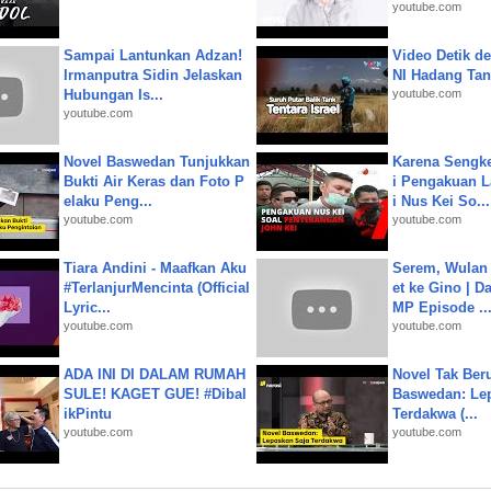
youtube.com
Sampai Lantunkan Adzan!
Video Detik det
Irmanputra Sidin Jelaskan
NI Hadang Tank
Hubungan Is...
youtube.com
youtube.com
Novel Baswedan Tunjukkan
Karena Sengke
Bukti Air Keras dan Foto P
i Pengakuan 
elaku Peng...
i Nus Kei So...
youtube.com
youtube.com
Tiara Andini - Maafkan Aku
Serem, Wulan
#TerlanjurMencinta (Official
et ke Gino | D
Lyric...
MP Episode ..
youtube.com
youtube.com
ADA INI DI DALAM RUMAH
Novel Tak Ber
SULE! KAGET GUE! #Dibal
Baswedan: Le
ikPintu
Terdakwa (...
youtube.com
youtube.com