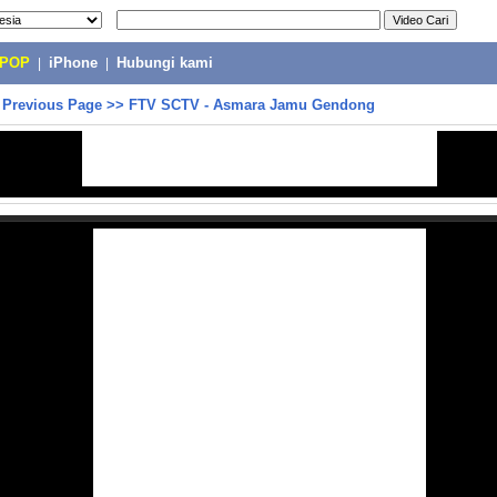
-POP
|
iPhone
|
Hubungi kami
>
Previous Page
>>
FTV SCTV - Asmara Jamu Gendong