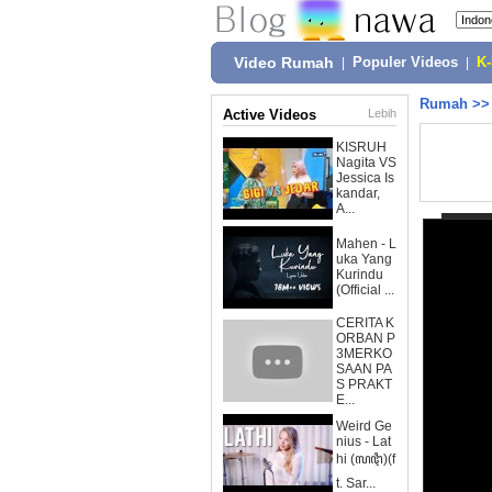
Video Rumah
|
Populer Videos
|
K
Rumah
>
Active Videos
Lebih
KISRUH
Nagita VS
Jessica Is
kandar,
A...
Mahen - L
uka Yang
Kurindu
(Official ...
CERITA K
ORBAN P
3MERKO
SAAN PA
S PRAKT
E...
Weird Ge
nius - Lat
hi (ꦭꦛꦶ)(f
t. Sar...