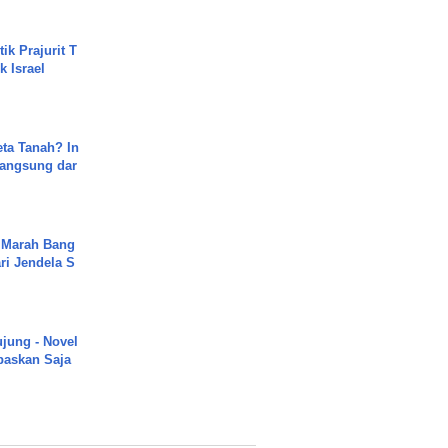
ik Prajurit T
 Israel
ta Tanah? In
Langsung dar
 Marah Bang
ari Jendela S
.
ujung - Novel
paskan Saja