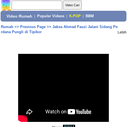
Video Rumah
|
Populer Videos
|
K-POP
|
BBM
Rumah
>>
Previous Page
>>
Jaksa Ahmad Fauzi Jalani Sidang Pe
rdana Pungli di Tipikor
Lebih