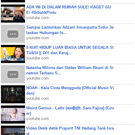
ADA INI DI DALAM RUMAH SULE! KAGET GU
E! #DibalikPintu
youtube.com
Sampai Lantunkan Adzan! Irmanputra Sidin Je
laskan Hubungan Is...
youtube.com
8 KIAT HIDUP LUAR BIASA UNTUK SEGALA SI
TUASI || DIY dan Keraj...
youtube.com
Natasha Wilona dan Stefan William Reuni di Si
netron Terbaru S...
youtube.com
NOAH - Kala Cinta Menggoda (Official Music Vi
deo)
youtube.com
Weird Genius - Lathi (ꦭꦛꦶ)(ft. Sara Fajira) (Cov
er)
youtube.com
Video Detik detik Prajurit TNI Hadang Tank Isra
el