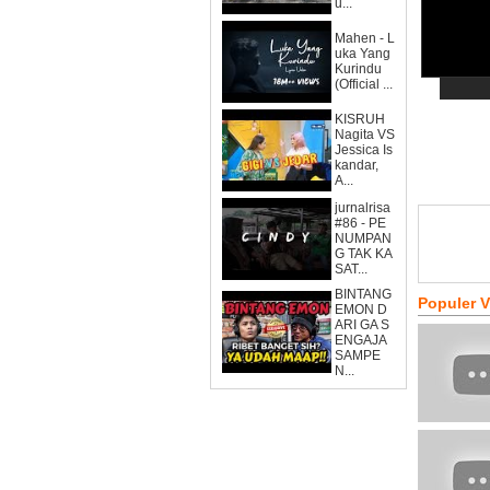
u...
Mahen - L
uka Yang
Kurindu
(Official ...
KISRUH
Nagita VS
Jessica Is
kandar,
A...
jurnalrisa
#86 - PE
NUMPAN
G TAK KA
SAT...
BINTANG
Populer 
EMON D
ARI GA S
ENGAJA
SAMPE
N...