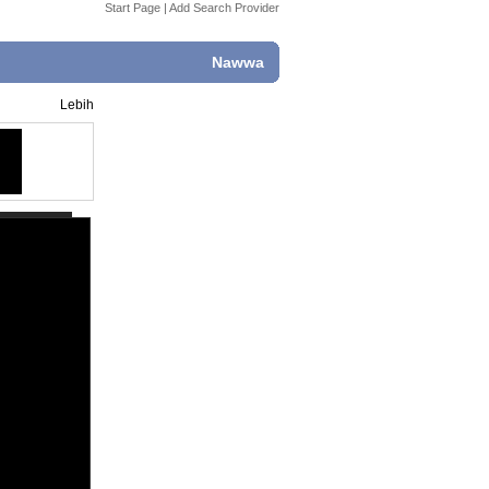
Start Page
|
Add Search Provider
Nawwa
Lebih