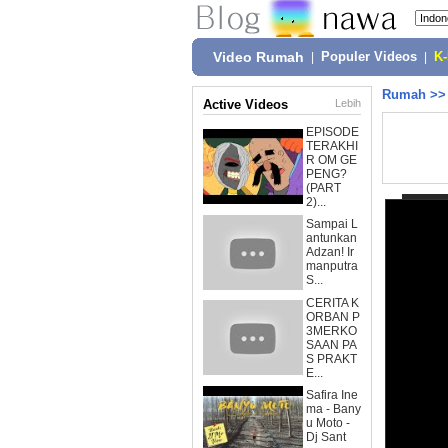
Video Rumah
|
Populer Videos
|
K
Rumah
>
Active Videos
Lebih
EPISODE
TERAKHI
R OM GE
PENG?
(PART
2)...
Sampai L
antunkan
Adzan! Ir
manputra
S...
CERITA K
ORBAN P
3MERKO
SAAN PA
S PRAKT
E...
Safira Ine
ma - Bany
u Moto -
Dj Sant