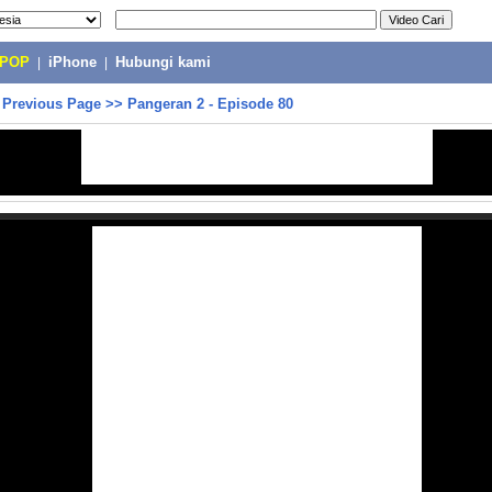
-POP
|
iPhone
|
Hubungi kami
>
Previous Page
>>
Pangeran 2 - Episode 80