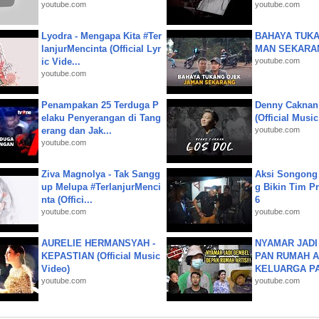
youtube.com
youtube.com
Lyodra - Mengapa Kita #Ter
BAHAYA TUKA
lanjurMencinta (Official Lyr
MAN SEKARA
ic Vide...
youtube.com
youtube.com
Penampakan 25 Terduga P
Denny Caknan
elaku Penyerangan di Tang
(Official Musi
erang dan Jak...
youtube.com
youtube.com
Ziva Magnolya - Tak Sangg
Aksi Songong 
up Melupa #TerlanjurMenci
g Bikin Tim Pr
nta (Offici...
6
youtube.com
youtube.com
AURELIE HERMANSYAH -
NYAMAR JADI
KEPASTIAN (Official Music
PAN RUMAH A
Video)
KELUARGA P
youtube.com
youtube.com