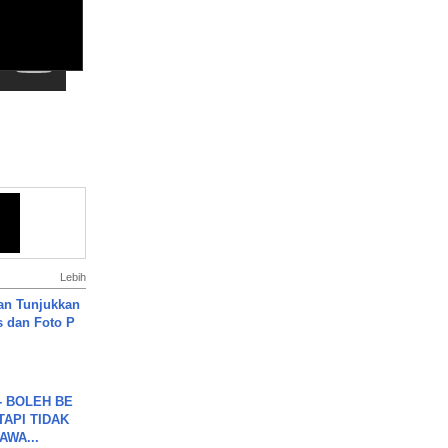
Lebih
an Tunjukkan
s dan Foto P
7 - BOLEH BE
TAPI TIDAK
WA...