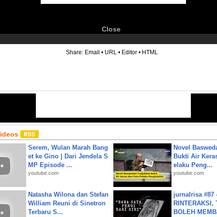
Close
6
Share:
Email
•
URL
•
Editor
•
HTML
Videos
Serem, Wulan Marah Bang
Novel Baswed
et ke Gino | Dari Jendela S
Bukti Air Kera
MP Episode ...
elaku Peng...
youtube.com
youtube.com
Natasha Wilona dan Stefan
jurnalrisa #8
William Reuni di Sinetron
RINTERAKSI, 
Terbaru S...
BOLEH MEMBA