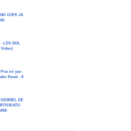
NG OJEK JA
NG
 - LOS DOL
c Video)
Pria ini yan
abu Kesal - 8
 GEMBEL DE
RTIS❗SATU
ANIK