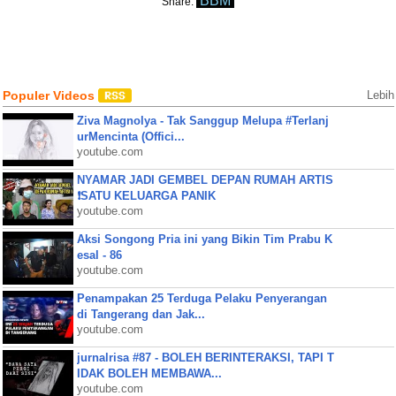
BBM
Share:
Populer Videos
Lebih
Ziva Magnolya - Tak Sanggup Melupa #Terlanj
urMencinta (Offici...
youtube.com
NYAMAR JADI GEMBEL DEPAN RUMAH ARTIS
❗SATU KELUARGA PANIK
youtube.com
Aksi Songong Pria ini yang Bikin Tim Prabu K
esal - 86
youtube.com
Penampakan 25 Terduga Pelaku Penyerangan
di Tangerang dan Jak...
youtube.com
jurnalrisa #87 - BOLEH BERINTERAKSI, TAPI T
IDAK BOLEH MEMBAWA...
youtube.com