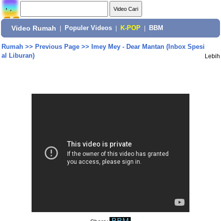
Video Rumah
|
Populer Videos
|
K-POP
|
BBM
Rumah
>>
Previous Page
>>
Imey Mey - Dear Mantan (Inbox Spesi
al Liburan)
Lebih