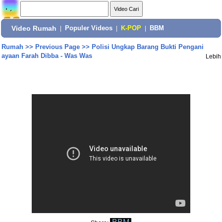
Video Rumah
|
Populer Videos
|
K-POP
|
BBM
Rumah
>>
Previous Page
>>
Polisi Ungkap Barang Bukti Pengani
ayaan Farah Dibba - Was Was
Lebih