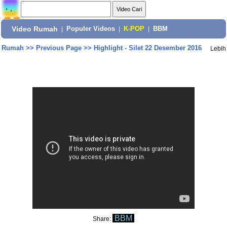
Video Rumah
|
Populer Videos
|
K-POP
|
BBM
Rumah
>>
Previous Page
>>
Highlight - Silet 22 Desember 2016
Lebih
BBM
Share: