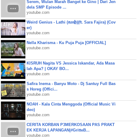
Serem, Wulan Marah Banget ke Gino | Dari Jen
dela SMP Episode ...
youtube.com
Weird Genius - Lathi (ꦭꦛꦶ)(ft. Sara Fajira) (Cov
er)
youtube.com
Nella Kharisma - Ku Puja Puja [OFFICIAL]
youtube.com
KISRUH Nagita VS Jessica Iskandar, Ada Masa
lah Apa? | OKAY BO...
youtube.com
Safira Inema - Banyu Moto - Dj Santuy Full Bas
s Horeg (Offici...
youtube.com
NOAH - Kala Cinta Menggoda (Official Music Vi
deo)
youtube.com
CERITA KORBAN P3MERKOSAAN PAS PRAKT
EK KERJA LAPANGAN|#GritteB...
youtube.com