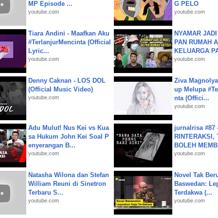
MP Episode ...
G PELO
youtube.com
youtube.com
Tiara Andini - Maafkan Aku
NYAMAR JADI
#TerlanjurMencinta (Official
PAN RUMAH A
Lyric...
KELUARGA P
youtube.com
youtube.com
Denny Caknan - LOS DOL
Ziva Magnolya
(Official Music Video)
up Melupa #Te
youtube.com
nta (Offici...
youtube.com
Adu Mulut! Nus Kei vs Kua
jurnalrisa #8
sa Hukum John Kei Soal P
RINTERAKSI, 
enyerangan B...
BOLEH MEMBA
youtube.com
youtube.com
Natasha Wilona dan Stefan
Novel Tak Ber
William Reuni di Sinetron
Baswedan: Le
Terbaru S...
Terdakwa (...
youtube.com
youtube.com