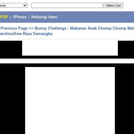
-POP
|
iPhone
|
Hubungi kami
>
Previous Page
>>
Bunny Challenge - Makanan Anak Chomp Chomp Mal
arshmallow Rasa Semangka