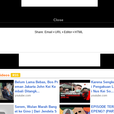
Close
6
Share:
Email
•
URL
•
Editor
•
HTML
Videos
Belum Lama Bebas, Bos Pr
Karena Sengke
eman Jakarta John Kei Ke
i Pengakuan 
mbali Ditangk...
i Nus Kei So...
youtube.com
youtube.com
Serem, Wulan Marah Bang
EPISODE TER
et ke Gino | Dari Jendela S
EPENG? (PART