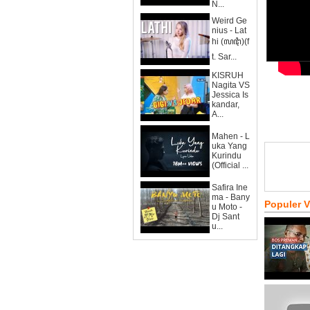
N...
Weird Ge
nius - Lat
hi (ꦭꦛꦶ)(f
t. Sar...
KISRUH
Nagita VS
Jessica Is
kandar,
A...
Mahen - L
uka Yang
Kurindu
(Official ...
Safira Ine
ma - Bany
Populer 
u Moto -
Dj Sant
u...