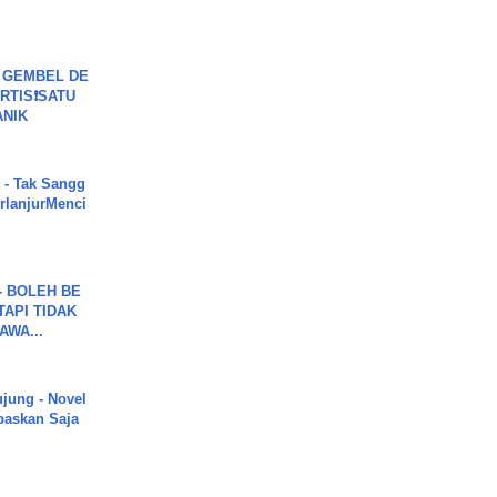
 GEMBEL DE
RTIS❗SATU
ANIK
 - Tak Sangg
rlanjurMenci
7 - BOLEH BE
TAPI TIDAK
WA...
ujung - Novel
paskan Saja