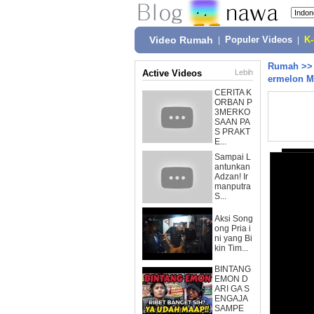
Video Rumah
|
Populer Videos
|
K
Rumah
>
Active Videos
Lebih
ermelon M
CERITA K
ORBAN P
3MERKO
SAAN PA
S PRAKT
E...
Sampai L
antunkan
Adzan! Ir
manputra
S...
Aksi Song
ong Pria i
ni yang Bi
kin Tim...
BINTANG
EMON D
ARI GA S
ENGAJA
SAMPE