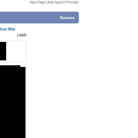
Start Page
|
Add Search Provider
Nawwa
low Wat
Lebih