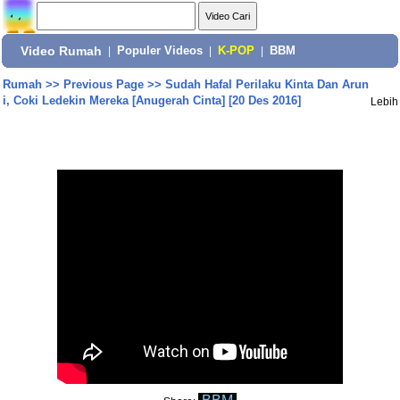
Video Rumah
|
Populer Videos
|
K-POP
|
BBM
Rumah
>>
Previous Page
>>
Sudah Hafal Perilaku Kinta Dan Arun
i, Coki Ledekin Mereka [Anugerah Cinta] [20 Des 2016]
Lebih