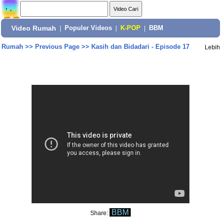
Video Rumah
|
Populer Videos
|
K-POP
|
BBM
Rumah
>>
Previous Page
>>
Kasih dan Bidadari - Episode 17
Lebih
BBM
Share: