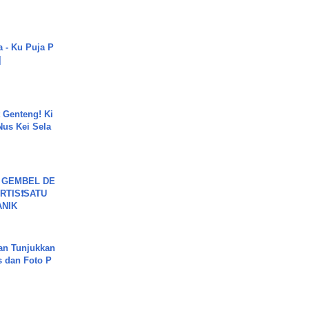
a - Ku Puja P
]
 Genteng! Ki
Nus Kei Sela
 GEMBEL DE
RTIS❗SATU
ANIK
an Tunjukkan
s dan Foto P