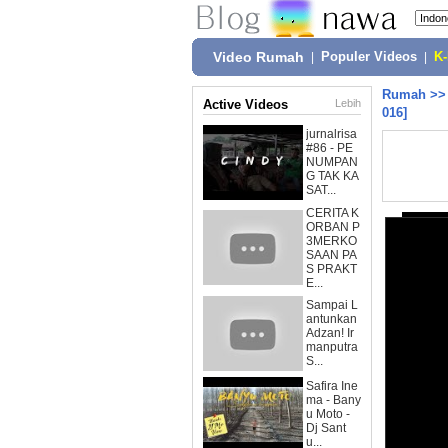
Video Rumah
|
Populer Videos
|
K
Rumah
>
Active Videos
Lebih
016]
jurnalrisa
#86 - PE
NUMPAN
G TAK KA
SAT...
CERITA K
ORBAN P
3MERKO
SAAN PA
S PRAKT
E...
Sampai L
antunkan
Adzan! Ir
manputra
S...
Safira Ine
ma - Bany
u Moto -
Dj Sant
u...