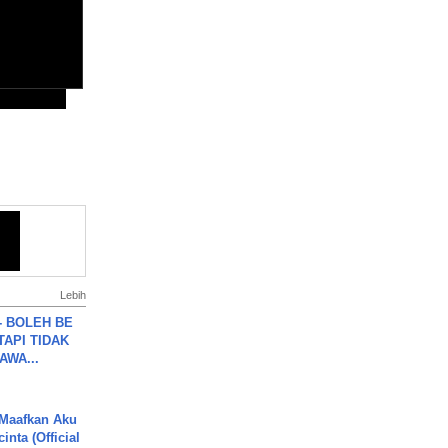
Lebih
7 - BOLEH BE
TAPI TIDAK
WA...
 Maafkan Aku
inta (Official