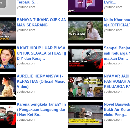
Terbaru S...
Lyric...
youtube.com
youtube.com
BAHAYA TUKANG OJEK JA
Nella Kharism
MAN SEKARANG
uja [OFFICIAL
youtube.com
youtube.com
8 KIAT HIDUP LUAR BIASA
Sampai Panjat
UNTUK SEGALA SITUASI ||
sah Keluarga 
DIY dan Keraj...
matkan Diri...
youtube.com
youtube.com
AURELIE HERMANSYAH -
NYAMAR JADI
KEPASTIAN (Official Music
PAN RUMAH A
Video)
KELUARGA P
youtube.com
youtube.com
Karena Sengketa Tanah? In
Novel Baswed
i Pengakuan Langsung dar
Bukti Air Kera
i Nus Kei So...
elaku Peng...
youtube.com
youtube.com