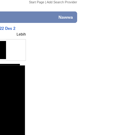
Start Page
|
Add Search Provider
Nawwa
22 Des 2
Lebih