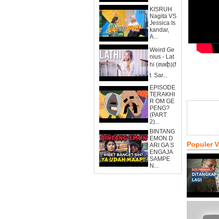
KISRUH
Nagita VS
Jessica Is
kandar,
A...
Weird Ge
nius - Lat
hi (ꦭꦛꦶ)(f
t. Sar...
EPISODE
TERAKHI
R OM GE
PENG?
(PART
2)...
BINTANG
EMON D
Populer 
ARI GA S
ENGAJA
SAMPE
N...