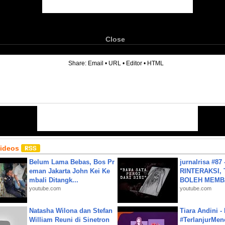
Close
6
Share:
Email
•
URL
•
Editor
•
HTML
Videos
Belum Lama Bebas, Bos Pr
jurnalrisa #8
eman Jakarta John Kei Ke
RINTERAKSI, 
mbali Ditangk...
BOLEH MEMBA
youtube.com
youtube.com
Natasha Wilona dan Stefan
Tiara Andini -
William Reuni di Sinetron
#TerlanjurMenc