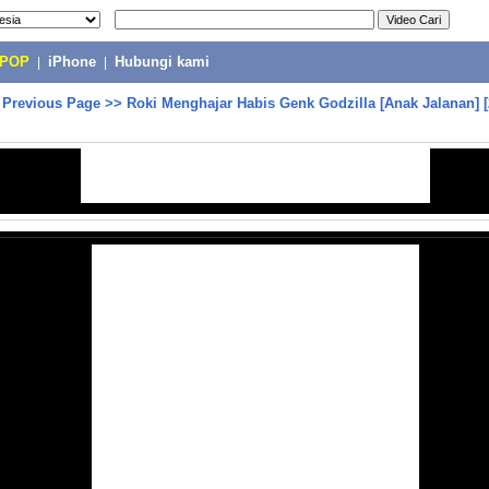
-POP
|
iPhone
|
Hubungi kami
>
Previous Page
>>
Roki Menghajar Habis Genk Godzilla [Anak Jalanan] [