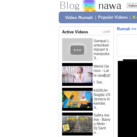
Video Rumah
|
Populer Videos
|
K
Rumah
>
Active Videos
Lebih
Sampai L
antunkan
Adzan! Ir
manputra
S...
Weird Ge
nius - Lat
hi (ꦭꦛꦶ)(f
t. Sar...
KISRUH
Nagita VS
Jessica Is
kandar,
A...
Safira Ine
ma - Bany
u Moto -
Dj Sant
u...