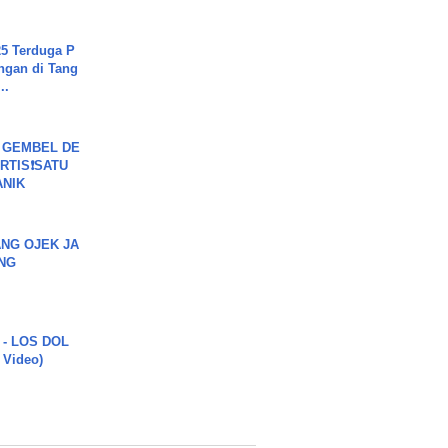
5 Terduga P
ngan di Tang
..
 GEMBEL DE
RTIS❗SATU
ANIK
NG OJEK JA
NG
 - LOS DOL
c Video)