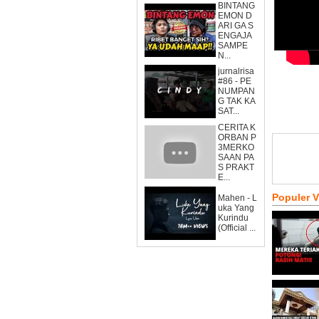
BINTANG
EMON D
ARI GA S
ENGAJA
SAMPE
N...
jurnalrisa
#86 - PE
NUMPAN
G TAK KA
SAT...
CERITA K
ORBAN P
3MERKO
SAAN PA
S PRAKT
E...
Populer 
Mahen - L
uka Yang
Kurindu
(Official ...