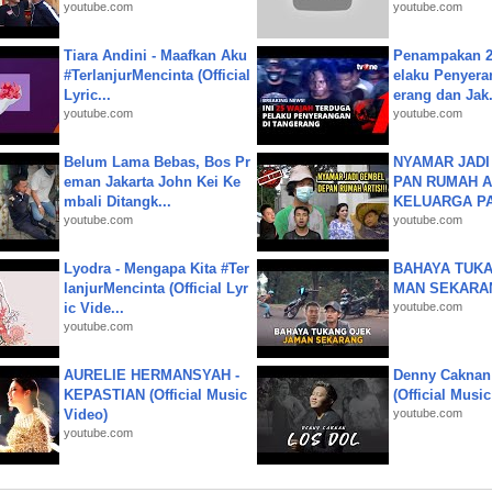
youtube.com
youtube.com
Tiara Andini - Maafkan Aku
Penampakan 2
#TerlanjurMencinta (Official
elaku Penyera
Lyric...
erang dan Jak.
youtube.com
youtube.com
Belum Lama Bebas, Bos Pr
NYAMAR JADI
eman Jakarta John Kei Ke
PAN RUMAH A
mbali Ditangk...
KELUARGA P
youtube.com
youtube.com
Lyodra - Mengapa Kita #Ter
BAHAYA TUKA
lanjurMencinta (Official Lyr
MAN SEKARA
ic Vide...
youtube.com
youtube.com
AURELIE HERMANSYAH -
Denny Caknan
KEPASTIAN (Official Music
(Official Musi
Video)
youtube.com
youtube.com