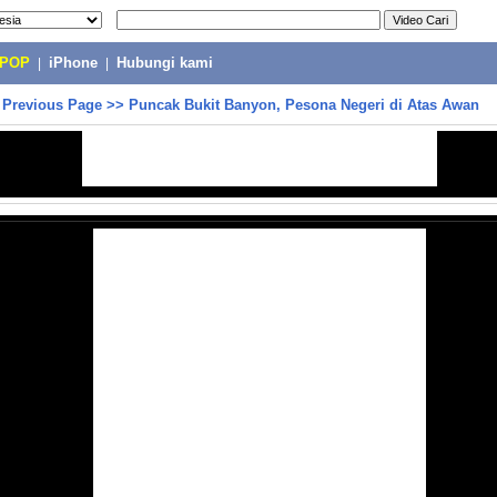
-POP
|
iPhone
|
Hubungi kami
>
Previous Page
>>
Puncak Bukit Banyon, Pesona Negeri di Atas Awan