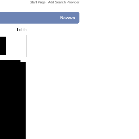
Start Page
|
Add Search Provider
Nawwa
Lebih