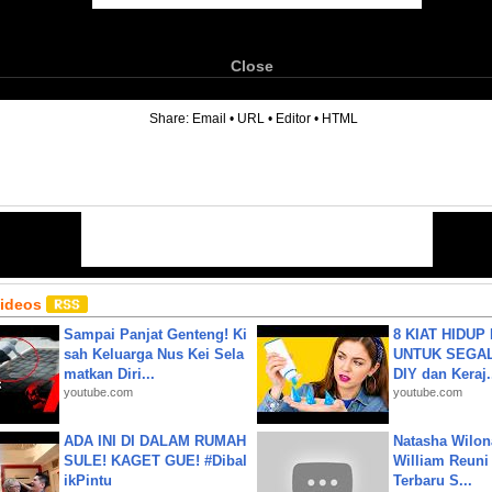
Close
6
Share:
Email
•
URL
•
Editor
•
HTML
Videos
Sampai Panjat Genteng! Ki
8 KIAT HIDUP
sah Keluarga Nus Kei Sela
UNTUK SEGALA
matkan Diri...
DIY dan Keraj.
youtube.com
youtube.com
ADA INI DI DALAM RUMAH
Natasha Wilon
SULE! KAGET GUE! #Dibal
William Reuni 
ikPintu
Terbaru S...