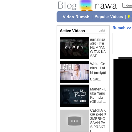
Video Rumah
|
Populer Videos
|
K
Rumah
>
Active Videos
Lebih
jurnalrisa
#86 - PE
NUMPAN
G TAK KA
SAT...
Weird Ge
nius - Lat
hi (ꦭꦛꦶ)(f
t. Sar...
Mahen - L
uka Yang
Kurindu
(Official ...
CERITA K
ORBAN P
3MERKO
SAAN PA
S PRAKT
E...