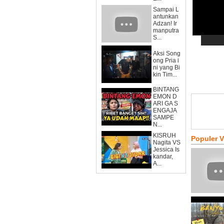
Sampai L
antunkan
Adzan! Ir
manputra
S...
Aksi Song
ong Pria i
ni yang Bi
kin Tim...
BINTANG
EMON D
ARI GA S
ENGAJA
SAMPE
N...
KISRUH
Populer 
Nagita VS
Jessica Is
kandar,
A...