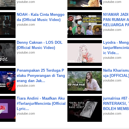
youtube.com
youtube.com
NOAH - Kala Cinta Menggo
NYAMAR JADI
da (Official Music Video)
PAN RUMAH A
youtube.com
KELUARGA P
youtube.com
Denny Caknan - LOS DOL
Lyodra - Meng
(Official Music Video)
lanjurMencinta 
youtube.com
ic Vide...
youtube.com
Penampakan 25 Terduga P
Nella Kharism
elaku Penyerangan di Tang
uja [OFFICIAL
erang dan Jak...
youtube.com
youtube.com
Tiara Andini - Maafkan Aku
jurnalrisa #8
#TerlanjurMencinta (Official
RINTERAKSI, 
Lyric...
BOLEH MEMBA
youtube.com
youtube.com