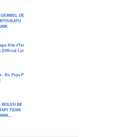
 GEMBEL DE
RTIS❗SATU
ANIK
apa Kita #Ter
(Official Lyr
a - Ku Puja P
]
7 - BOLEH BE
TAPI TIDAK
WA...