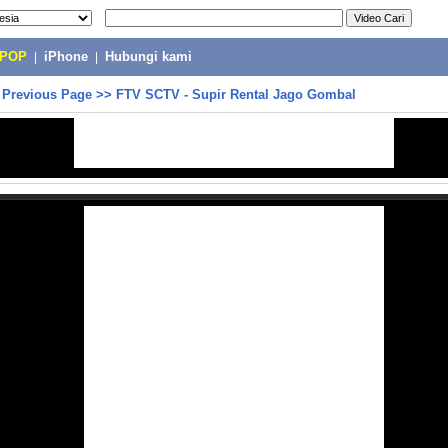
-POP
|
iPhone
|
Hubungi kami
>
Previous Page
>>
FTV SCTV - Supir Rental Jago Gombal