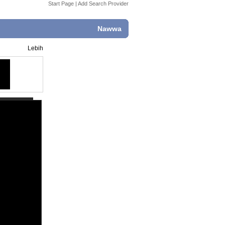
Start Page
|
Add Search Provider
Nawwa
Lebih