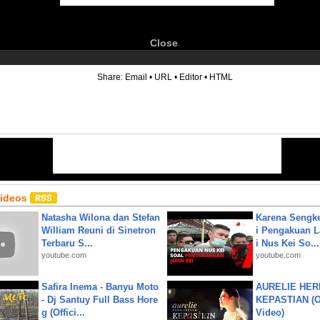
Close
6
Share:
Email
•
URL
•
Editor
•
HTML
Videos
Natasha Wilona dan Stefan
Karena Sengke
William Reuni di Sinetron
i Pengakuan 
Terbaru S...
i Nus Kei So...
youtube.com
youtube.com
Safira Inema - Banyu Moto
AURELIE HER
- Dj Santuy Full Bass Hore
KEPASTIAN (Of
g (Offici...
Video)