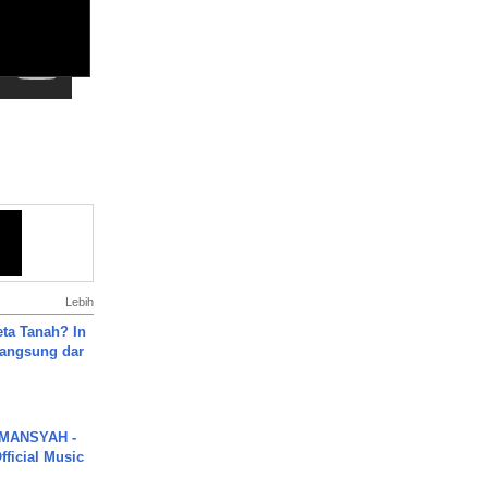
Lebih
ta Tanah? In
Langsung dar
MANSYAH -
ficial Music