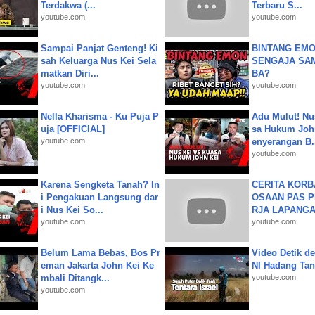
Terdakwa (...
Terbaru S...
youtube.com
youtube.com
Sampai Panjat Genteng! Ki
BINTANG EMO
sah Keluarga Nus Kei Sela
SENGAJA SA
matkan Diri...
BA?
youtube.com
youtube.com
Nella Kharisma - Ku Puja P
Adu Mulut! Nu
uja [OFFICIAL]
sa Hukum John
youtube.com
enyerangan B.
youtube.com
Karena Sengketa Tanah? In
CERITA KOR
i Pengakuan Langsung dar
OSAAN PAS 
i Nus Kei So...
RJA LAPANGAN|
youtube.com
youtube.com
Belum Lama Bebas, Bos Pr
Video Detik det
eman Jakarta John Kei Ke
NI Hadang Tank
mbali Ditangk...
youtube.com
youtube.com