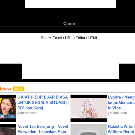
Close
6
Share:
Email
•
URL
•
Editor
•
HTML
Videos
8 KIAT HIDUP LUAR BIASA
Lyodra - Meng
UNTUK SEGALA SITUASI ||
lanjurMencinta 
DIY dan Keraj...
ic Vide...
youtube.com
youtube.com
Novel Tak Berujung - Novel
Natasha Wilon
Baswedan: Lepaskan Saja
William Reuni 