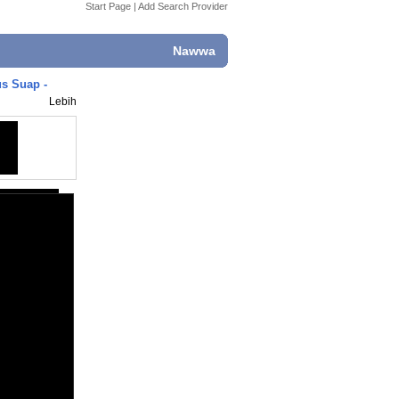
Start Page
|
Add Search Provider
Nawwa
s Suap -
Lebih