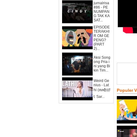
jurnalrisa
#86 - PE
NUMPAN
G TAK KA
SAT...
EPISODE
TERAKHI
R OM GE
PENG?
(PART
2)...
Aksi Song
ong Pria i
ni yang Bi
kin Tim...
Weird Ge
nius - Lat
hi (ꦭꦛꦶ)(f
Populer 
t. Sar...