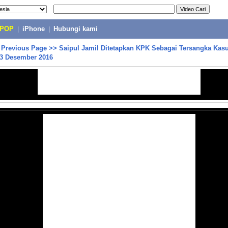
-POP
|
iPhone
|
Hubungi kami
>
Previous Page
>>
Saipul Jamil Ditetapkan KPK Sebagai Tersangka Kasu
23 Desember 2016