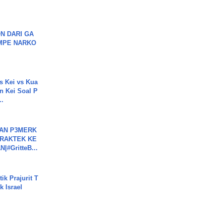
N DARI GA
MPE NARKO
s Kei vs Kua
 Kei Soal P
..
BAN P3MERK
PRAKTEK KE
#GritteB...
ik Prajurit T
 Israel