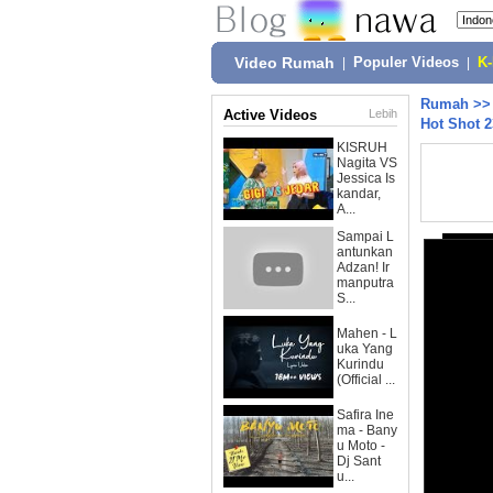
Video Rumah
|
Populer Videos
|
K
Rumah
>
Active Videos
Lebih
Hot Shot 
KISRUH
Nagita VS
Jessica Is
kandar,
A...
Sampai L
antunkan
Adzan! Ir
manputra
S...
Mahen - L
uka Yang
Kurindu
(Official ...
Safira Ine
ma - Bany
u Moto -
Dj Sant
u...