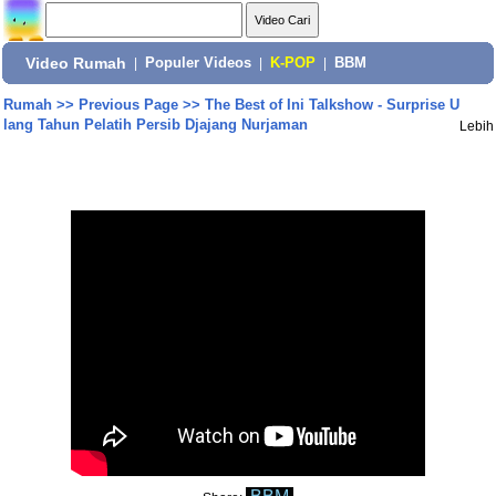
Video Rumah
|
Populer Videos
|
K-POP
|
BBM
Rumah
>>
Previous Page
>>
The Best of Ini Talkshow - Surprise U
lang Tahun Pelatih Persib Djajang Nurjaman
Lebih