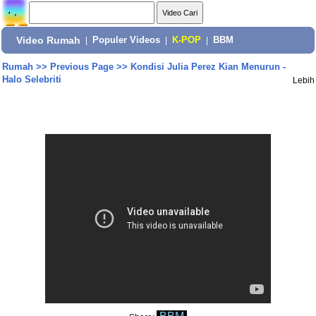
Video Rumah
|
Populer Videos
|
K-POP
|
BBM
Rumah
>>
Previous Page
>>
Kondisi Julia Perez Kian Menurun -
Halo Selebriti
Lebih