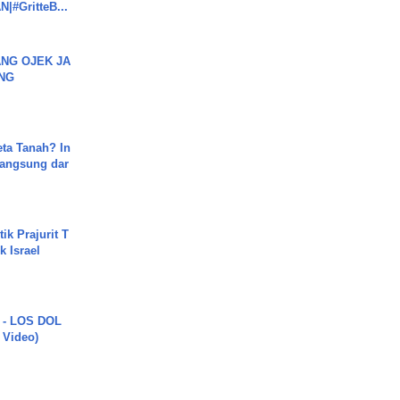
#GritteB...
NG OJEK JA
NG
ta Tanah? In
Langsung dar
ik Prajurit T
 Israel
 - LOS DOL
c Video)