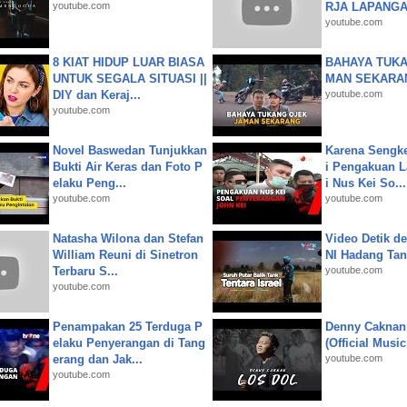
youtube.com
RJA LAPANGAN|
youtube.com
8 KIAT HIDUP LUAR BIASA
BAHAYA TUKA
UNTUK SEGALA SITUASI ||
MAN SEKARA
DIY dan Keraj...
youtube.com
youtube.com
Novel Baswedan Tunjukkan
Karena Sengke
Bukti Air Keras dan Foto P
i Pengakuan 
elaku Peng...
i Nus Kei So...
youtube.com
youtube.com
Natasha Wilona dan Stefan
Video Detik det
William Reuni di Sinetron
NI Hadang Tank
Terbaru S...
youtube.com
youtube.com
Penampakan 25 Terduga P
Denny Caknan
elaku Penyerangan di Tang
(Official Musi
erang dan Jak...
youtube.com
youtube.com