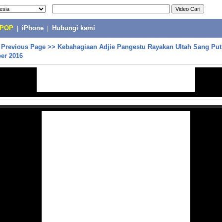
-POP
|
iPhone
|
Hubungi kami
>
Previous Page
>>
Kebahagiaan Adjie Pangestu Rayakan Ultah Sang Putra
er 2016