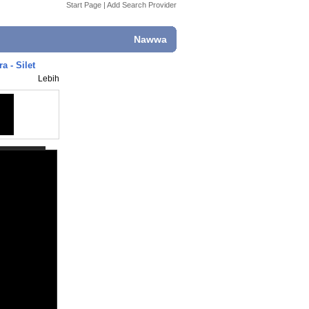
Start Page
|
Add Search Provider
Nawwa
 - Silet
Lebih