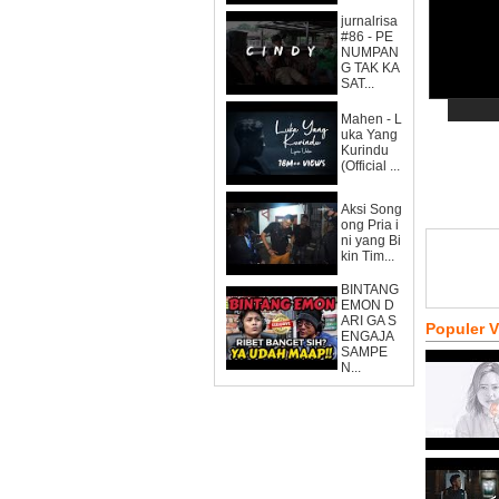
jurnalrisa
#86 - PE
NUMPAN
G TAK KA
SAT...
Mahen - L
uka Yang
Kurindu
(Official ...
Aksi Song
ong Pria i
ni yang Bi
kin Tim...
BINTANG
EMON D
ARI GA S
Populer 
ENGAJA
SAMPE
N...