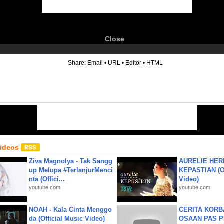
Close
6
Share:
Email
•
URL
•
Editor
•
HTML
Videos
Ziva Magnolya - Tak Sangg
AURELIE HER
up Melupa #TerlanjurMenci
KEPASTIAN (Of
nta (Offici...
Video)
youtube.com
youtube.com
NOAH - Kala Cinta Menggo
CERITA KOR
da (Official Music Video)
OSAAN PAS 