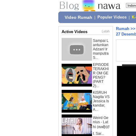
Video Rumah
|
Populer Videos
|
K
Rumah
>
Active Videos
Lebih
27 Desemb
Sampai L
antunkan
Adzan! Ir
manputra
S...
EPISODE
TERAKHI
R OM GE
PENG?
(PART
2)...
KISRUH
Nagita VS
Jessica Is
kandar,
A...
Weird Ge
nius - Lat
hi (ꦭꦛꦶ)(f
t. Sar...