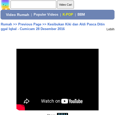
Video Rumah
|
Populer Videos
|
K-POP
|
BBM
Rumah
>>
Previous Page
>>
Kesibukan Kiki dan Aldi Pasca Ditin
ggal Iqbal - Cumicam 28 Desember 2016
Lebih