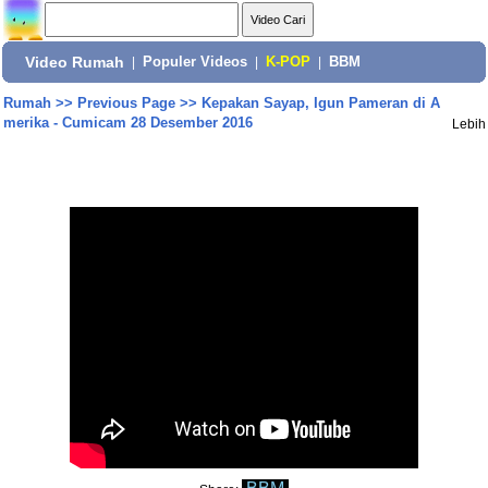
Video Rumah
|
Populer Videos
|
K-POP
|
BBM
Rumah
>>
Previous Page
>>
Kepakan Sayap, Igun Pameran di A
merika - Cumicam 28 Desember 2016
Lebih