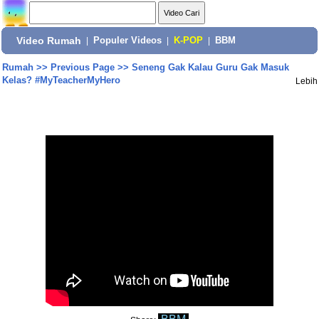
Video Rumah
|
Populer Videos
|
K-POP
|
BBM
Rumah
>>
Previous Page
>>
Seneng Gak Kalau Guru Gak Masuk
Kelas? #MyTeacherMyHero
Lebih