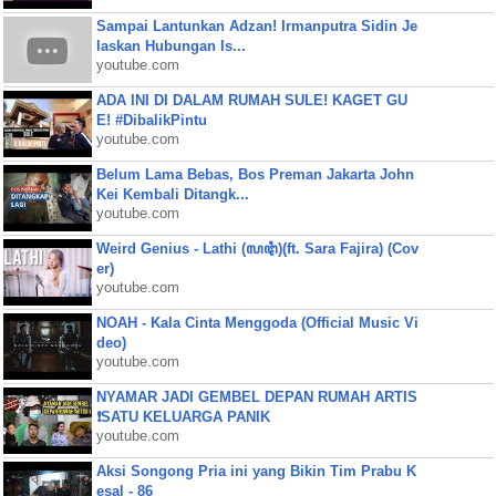
Sampai Lantunkan Adzan! Irmanputra Sidin Je
laskan Hubungan Is...
youtube.com
ADA INI DI DALAM RUMAH SULE! KAGET GU
E! #DibalikPintu
youtube.com
Belum Lama Bebas, Bos Preman Jakarta John
Kei Kembali Ditangk...
youtube.com
Weird Genius - Lathi (ꦭꦛꦶ)(ft. Sara Fajira) (Cov
er)
youtube.com
NOAH - Kala Cinta Menggoda (Official Music Vi
deo)
youtube.com
NYAMAR JADI GEMBEL DEPAN RUMAH ARTIS
❗SATU KELUARGA PANIK
youtube.com
Aksi Songong Pria ini yang Bikin Tim Prabu K
esal - 86