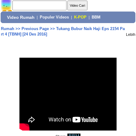
Video Rumah
|
Populer Videos
|
K-POP
|
BBM
Rumah
>>
Previous Page
>>
Tukang Bubur Naik Haji Eps 2154 Pa
rt 4 [TBNH] [24 Des 2016]
Lebih