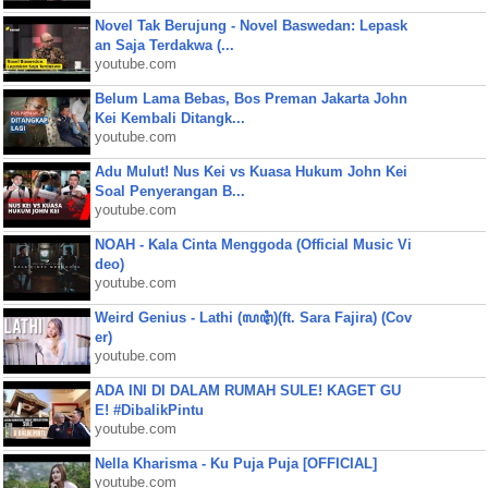
Novel Tak Berujung - Novel Baswedan: Lepask
an Saja Terdakwa (...
youtube.com
Belum Lama Bebas, Bos Preman Jakarta John
Kei Kembali Ditangk...
youtube.com
Adu Mulut! Nus Kei vs Kuasa Hukum John Kei
Soal Penyerangan B...
youtube.com
NOAH - Kala Cinta Menggoda (Official Music Vi
deo)
youtube.com
Weird Genius - Lathi (ꦭꦛꦶ)(ft. Sara Fajira) (Cov
er)
youtube.com
ADA INI DI DALAM RUMAH SULE! KAGET GU
E! #DibalikPintu
youtube.com
Nella Kharisma - Ku Puja Puja [OFFICIAL]
youtube.com