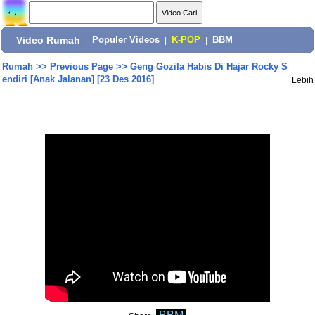
Video Rumah
|
Populer Videos
|
K-POP
|
BBM
Rumah
>>
Previous Page
>>
Geng Gozila Habis Di Hajar Rocky S
endiri [Anak Jalanan] [23 Des 2016]
Lebih