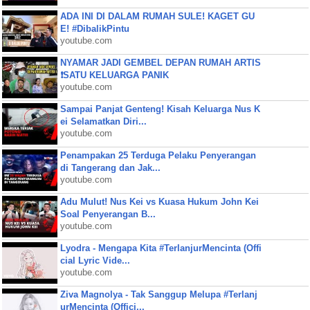
ADA INI DI DALAM RUMAH SULE! KAGET GU
E! #DibalikPintu
youtube.com
NYAMAR JADI GEMBEL DEPAN RUMAH ARTIS
❗SATU KELUARGA PANIK
youtube.com
Sampai Panjat Genteng! Kisah Keluarga Nus K
ei Selamatkan Diri...
youtube.com
Penampakan 25 Terduga Pelaku Penyerangan
di Tangerang dan Jak...
youtube.com
Adu Mulut! Nus Kei vs Kuasa Hukum John Kei
Soal Penyerangan B...
youtube.com
Lyodra - Mengapa Kita #TerlanjurMencinta (Offi
cial Lyric Vide...
youtube.com
Ziva Magnolya - Tak Sanggup Melupa #Terlanj
urMencinta (Offici...