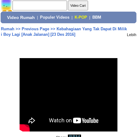
Video Rumah
|
Populer Videos
|
K-POP
|
BBM
Rumah
>>
Previous Page
>>
Kebahagiaan Yang Tak Dapat Di Milik
i Boy Lagi [Anak Jalanan] [23 Des 2016]
Lebih