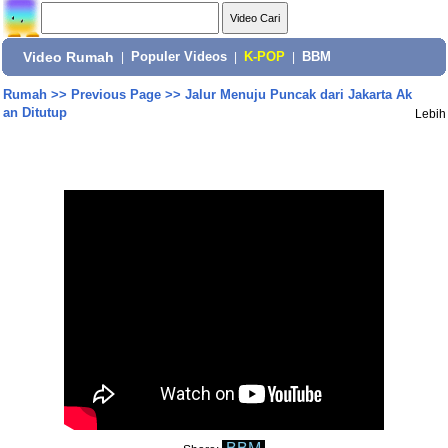
Video Rumah
|
Populer Videos
|
K-POP
|
BBM
Rumah
>>
Previous Page
>>
Jalur Menuju Puncak dari Jakarta Ak
an Ditutup
Lebih