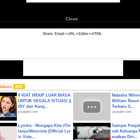
Close
6
Share:
Email
•
URL
•
Editor
•
HTML
Videos
8 KIAT HIDUP LUAR BIASA
Natasha Wilon
UNTUK SEGALA SITUASI ||
William Reuni 
DIY dan Keraj...
Terbaru S...
youtube.com
youtube.com
Lyodra - Mengapa Kita #Ter
Sampai Panjat
lanjurMencinta (Official Lyr
sah Keluarga 
ic Vide...
matkan Diri...