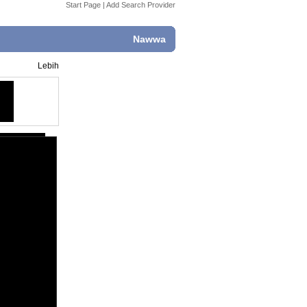
Start Page
|
Add Search Provider
Nawwa
Lebih