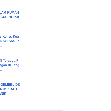
DALAM RUMAH
GUE! #Dibal
s Kei vs Kua
 Kei Soal P
..
5 Terduga P
ngan di Tang
..
 GEMBEL DE
RTIS❗SATU
ANIK