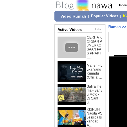
Video Rumah
|
Populer Videos
|
K
Rumah
>
Active Videos
Lebih
CERITA K
ORBAN P
3MERKO
SAAN PA
S PRAKT
E...
Mahen - L
uka Yang
Kurindu
(Official ...
Safira Ine
ma - Bany
u Moto -
Dj Sant
u...
KISRUH
Nagita VS
Jessica Is
kandar,
A...