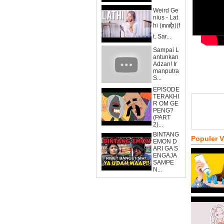
Weird Ge
nius - Lat
hi (ꦭꦛꦶ)(f
t. Sar...
Sampai L
antunkan
Adzan! Ir
manputra
S...
EPISODE
TERAKHI
R OM GE
PENG?
(PART
2)...
BINTANG
Populer 
EMON D
ARI GA S
ENGAJA
SAMPE
N...