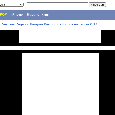
-POP
|
iPhone
|
Hubungi kami
>
Previous Page
>>
Harapan Baru untuk Indonesia Tahun 2017