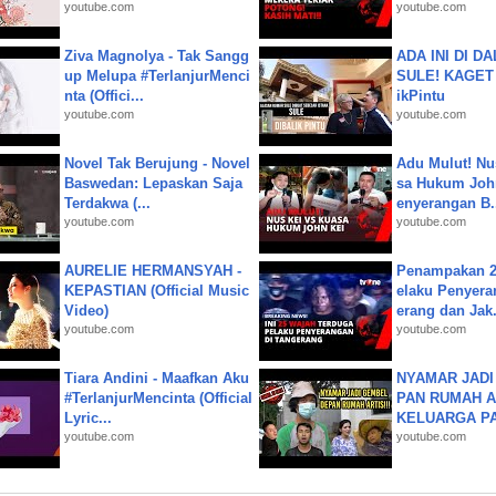
youtube.com
youtube.com
Ziva Magnolya - Tak Sangg
ADA INI DI 
up Melupa #TerlanjurMenci
SULE! KAGET 
nta (Offici...
ikPintu
youtube.com
youtube.com
Novel Tak Berujung - Novel
Adu Mulut! Nu
Baswedan: Lepaskan Saja
sa Hukum John
Terdakwa (...
enyerangan B.
youtube.com
youtube.com
AURELIE HERMANSYAH -
Penampakan 2
KEPASTIAN (Official Music
elaku Penyera
Video)
erang dan Jak.
youtube.com
youtube.com
Tiara Andini - Maafkan Aku
NYAMAR JADI
#TerlanjurMencinta (Official
PAN RUMAH A
Lyric...
KELUARGA P
youtube.com
youtube.com