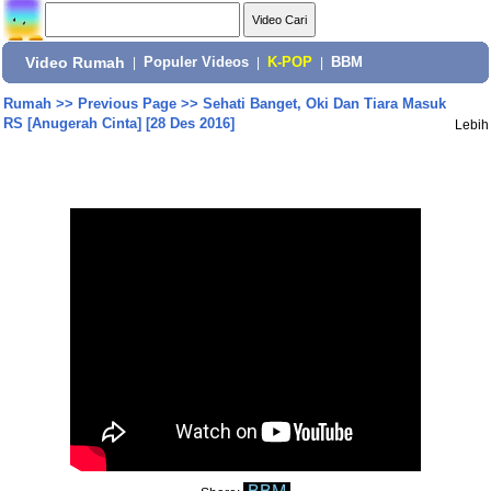
Video Rumah
|
Populer Videos
|
K-POP
|
BBM
Rumah
>>
Previous Page
>>
Sehati Banget, Oki Dan Tiara Masuk
RS [Anugerah Cinta] [28 Des 2016]
Lebih