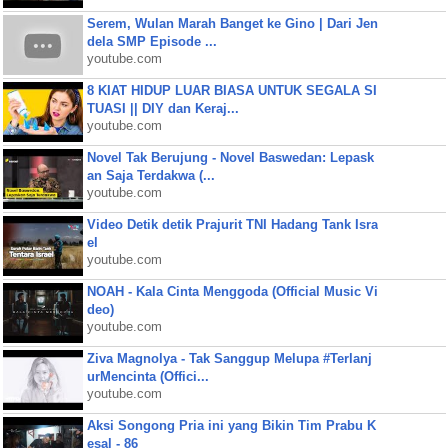
Serem, Wulan Marah Banget ke Gino | Dari Jen
dela SMP Episode ...
youtube.com
8 KIAT HIDUP LUAR BIASA UNTUK SEGALA SI
TUASI || DIY dan Keraj...
youtube.com
Novel Tak Berujung - Novel Baswedan: Lepask
an Saja Terdakwa (...
youtube.com
Video Detik detik Prajurit TNI Hadang Tank Isra
el
youtube.com
NOAH - Kala Cinta Menggoda (Official Music Vi
deo)
youtube.com
Ziva Magnolya - Tak Sanggup Melupa #Terlanj
urMencinta (Offici...
youtube.com
Aksi Songong Pria ini yang Bikin Tim Prabu K
esal - 86