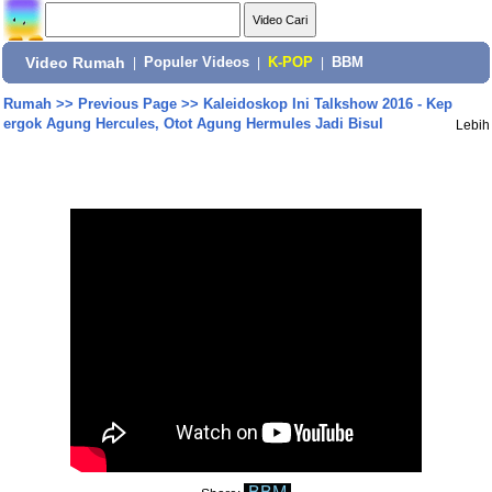
Video Rumah
|
Populer Videos
|
K-POP
|
BBM
Rumah
>>
Previous Page
>>
Kaleidoskop Ini Talkshow 2016 - Kep
ergok Agung Hercules, Otot Agung Hermules Jadi Bisul
Lebih