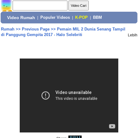
Video Rumah
|
Populer Videos
|
K-POP
|
BBM
Rumah
>>
Previous Page
>>
Pemain MIL 2 Dunia Senang Tampil
di Panggung Gempita 2017 - Halo Selebriti
Lebih