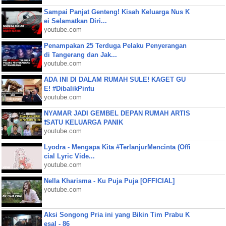
Sampai Panjat Genteng! Kisah Keluarga Nus K
ei Selamatkan Diri...
youtube.com
Penampakan 25 Terduga Pelaku Penyerangan
di Tangerang dan Jak...
youtube.com
ADA INI DI DALAM RUMAH SULE! KAGET GU
E! #DibalikPintu
youtube.com
NYAMAR JADI GEMBEL DEPAN RUMAH ARTIS
❗SATU KELUARGA PANIK
youtube.com
Lyodra - Mengapa Kita #TerlanjurMencinta (Offi
cial Lyric Vide...
youtube.com
Nella Kharisma - Ku Puja Puja [OFFICIAL]
youtube.com
Aksi Songong Pria ini yang Bikin Tim Prabu K
esal - 86