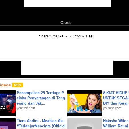
Close
6
Share:
Email
•
URL
•
Editor
•
HTML
Videos
Penampakan 25 Terduga P
8 KIAT HIDUP
elaku Penyerangan di Tang
UNTUK SEGALA
erang dan Jak...
DIY dan Keraj.
youtube.com
youtube.com
Tiara Andini - Maafkan Aku
Natasha Wilon
#TerlanjurMencinta (Official
William Reuni 