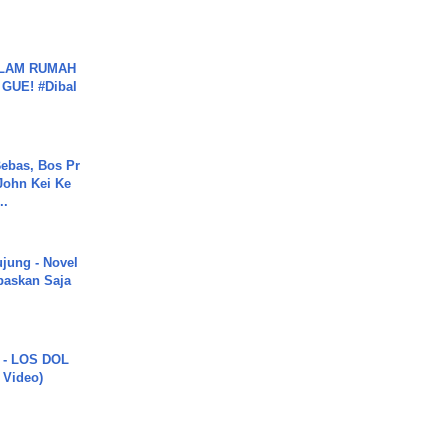
DALAM RUMAH
GUE! #Dibal
ebas, Bos Pr
John Kei Ke
..
ujung - Novel
paskan Saja
 - LOS DOL
c Video)