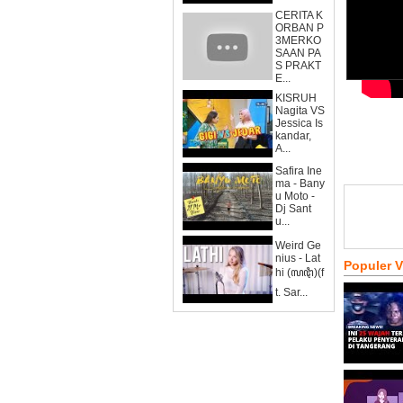
CERITA K
ORBAN P
3MERKO
SAAN PA
S PRAKT
E...
KISRUH
Nagita VS
Jessica Is
kandar,
A...
Safira Ine
ma - Bany
u Moto -
Dj Sant
u...
Weird Ge
nius - Lat
Populer 
hi (ꦭꦛꦶ)(f
t. Sar...