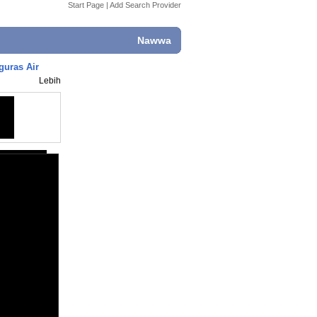
Start Page
|
Add Search Provider
Nawwa
guras Air
Lebih