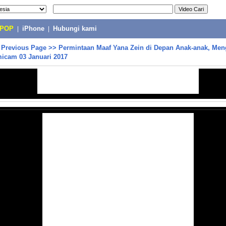
-POP
|
iPhone
|
Hubungi kami
>
Previous Page
>>
Permintaan Maaf Yana Zein di Depan Anak-anak, Men
micam 03 Januari 2017