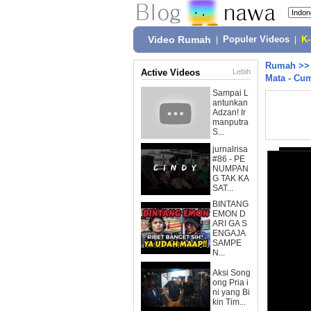
Video Rumah
|
Populer Videos
|
K
Rumah
>
Active Videos
Lebih
Mata - Cu
Sampai L
antunkan
Adzan! Ir
manputra
S...
jurnalrisa
#86 - PE
NUMPAN
G TAK KA
SAT...
BINTANG
EMON D
ARI GA S
ENGAJA
SAMPE
N...
Aksi Song
ong Pria i
ni yang Bi
kin Tim...