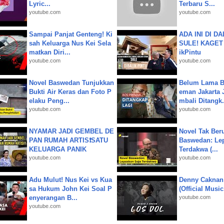
Lyric...
Terbaru S...
youtube.com
youtube.com
Sampai Panjat Genteng! Ki
ADA INI DI 
sah Keluarga Nus Kei Sela
SULE! KAGET 
matkan Diri...
ikPintu
youtube.com
youtube.com
Novel Baswedan Tunjukkan
Belum Lama B
Bukti Air Keras dan Foto P
eman Jakarta 
elaku Peng...
mbali Ditangk.
youtube.com
youtube.com
NYAMAR JADI GEMBEL DE
Novel Tak Ber
PAN RUMAH ARTIS❗SATU
Baswedan: Le
KELUARGA PANIK
Terdakwa (...
youtube.com
youtube.com
Adu Mulut! Nus Kei vs Kua
Denny Caknan
sa Hukum John Kei Soal P
(Official Musi
enyerangan B...
youtube.com
youtube.com