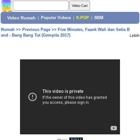
Video Rumah
|
Populer Videos
|
K-POP
|
BBM
Rumah
>>
Previous Page
>>
Five Minutes, Faank Wali dan Setia B
and - Bang Bang Tut (Gempita 2017)
Lebih