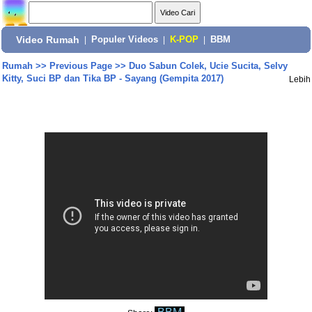
Video Rumah
|
Populer Videos
|
K-POP
|
BBM
Rumah
>>
Previous Page
>>
Duo Sabun Colek, Ucie Sucita, Selvy
Kitty, Suci BP dan Tika BP - Sayang (Gempita 2017)
Lebih