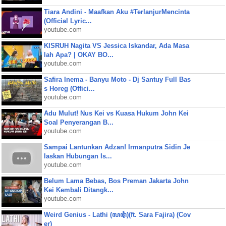
Tiara Andini - Maafkan Aku #TerlanjurMencinta
(Official Lyric...
youtube.com
KISRUH Nagita VS Jessica Iskandar, Ada Masa
lah Apa? | OKAY BO...
youtube.com
Safira Inema - Banyu Moto - Dj Santuy Full Bas
s Horeg (Offici...
youtube.com
Adu Mulut! Nus Kei vs Kuasa Hukum John Kei
Soal Penyerangan B...
youtube.com
Sampai Lantunkan Adzan! Irmanputra Sidin Je
laskan Hubungan Is...
youtube.com
Belum Lama Bebas, Bos Preman Jakarta John
Kei Kembali Ditangk...
youtube.com
Weird Genius - Lathi (ꦭꦛꦶ)(ft. Sara Fajira) (Cov
er)