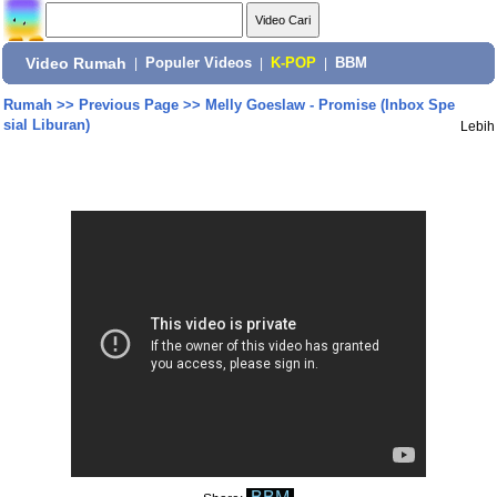
Video Rumah
|
Populer Videos
|
K-POP
|
BBM
Rumah
>>
Previous Page
>>
Melly Goeslaw - Promise (Inbox Spe
sial Liburan)
Lebih