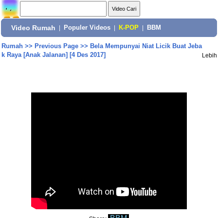
Video Rumah
|
Populer Videos
|
K-POP
|
BBM
Rumah
>>
Previous Page
>>
Bela Mempunyai Niat Licik Buat Jeba
k Raya [Anak Jalanan] [4 Des 2017]
Lebih