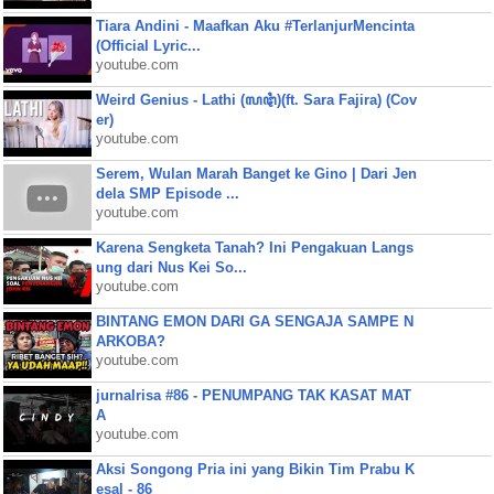
Tiara Andini - Maafkan Aku #TerlanjurMencinta
(Official Lyric...
youtube.com
Weird Genius - Lathi (ꦭꦛꦶ)(ft. Sara Fajira) (Cov
er)
youtube.com
Serem, Wulan Marah Banget ke Gino | Dari Jen
dela SMP Episode ...
youtube.com
Karena Sengketa Tanah? Ini Pengakuan Langs
ung dari Nus Kei So...
youtube.com
BINTANG EMON DARI GA SENGAJA SAMPE N
ARKOBA?
youtube.com
jurnalrisa #86 - PENUMPANG TAK KASAT MAT
A
youtube.com
Aksi Songong Pria ini yang Bikin Tim Prabu K
esal - 86