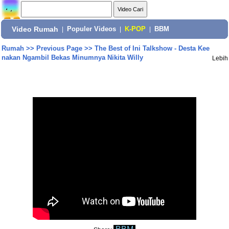
Video Rumah
|
Populer Videos
|
K-POP
|
BBM
Rumah
>>
Previous Page
>>
The Best of Ini Talkshow - Desta Kee
nakan Ngambil Bekas Minumnya Nikita Willy
Lebih