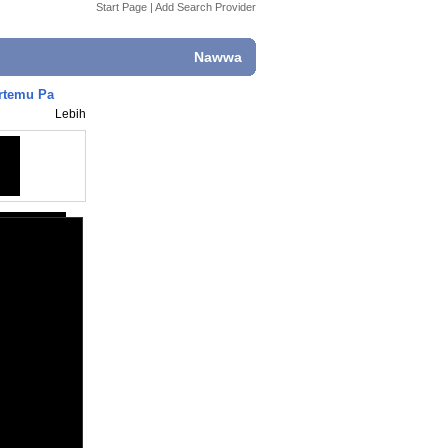
Start Page
|
Add Search Provider
Nawwa
ertemu Pa
Lebih