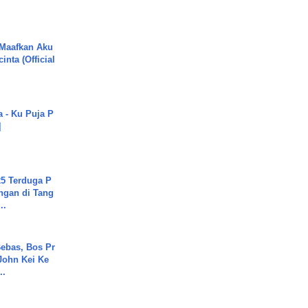
 Maafkan Aku
inta (Official
a - Ku Puja P
]
5 Terduga P
ngan di Tang
..
ebas, Bos Pr
John Kei Ke
..