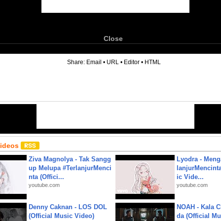
Close
6
Share:
Email
•
URL
•
Editor
•
HTML
Videos
Ziva Magnolya - Tak Sangg
Lyodra - Meng
up Melupa #TerlanjurMenci
lanjurMencinta 
nta (Offici...
ic Vide...
youtube.com
youtube.com
Denny Caknan - LOS DOL
NOAH - Kala C
(Official Music Video)
da (Official M