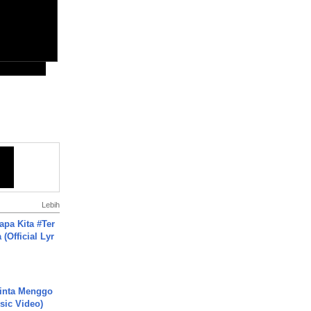
Lebih
apa Kita #Ter
(Official Lyr
inta Menggo
usic Video)