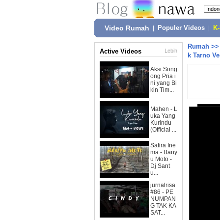
Video Rumah
|
Populer Videos
|
K
Rumah
>
Active Videos
Lebih
k Tarno Ve
Aksi Song
ong Pria i
ni yang Bi
kin Tim...
Mahen - L
uka Yang
Kurindu
(Official ...
Safira Ine
ma - Bany
u Moto -
Dj Sant
u...
jurnalrisa
#86 - PE
NUMPAN
G TAK KA
SAT...