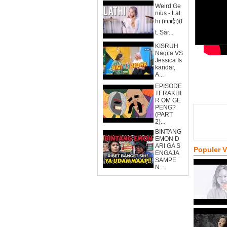
Weird Ge
nius - Lat
hi (ꦭꦛꦶ)(f
t. Sar...
KISRUH
Nagita VS
Jessica Is
kandar,
A...
EPISODE
TERAKHI
R OM GE
PENG?
(PART
2)...
BINTANG
EMON D
ARI GA S
Populer 
ENGAJA
SAMPE
N...