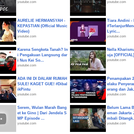
youtube.com
youtube.com
AURELIE HERMANSYAH -
Tiara Andini -
KEPASTIAN (Official Music
#TerlanjurMenc
Video)
Lyric...
youtube.com
youtube.com
Karena Sengketa Tanah? In
Nella Kharism
i Pengakuan Langsung dar
uja [OFFICIAL
i Nus Kei So...
youtube.com
youtube.com
ADA INI DI DALAM RUMAH
Penampakan 2
SULE! KAGET GUE! #Dibal
elaku Penyera
ikPintu
erang dan Jak.
youtube.com
youtube.com
Serem, Wulan Marah Bang
Belum Lama B
et ke Gino | Dari Jendela S
eman Jakarta 
MP Episode ...
mbali Ditangk.
youtube.com
youtube.com