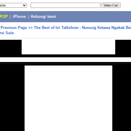
-POP
|
iPhone
|
Hubungi kami
>
Previous Page
>>
The Best of Ini Talkshow - Nunung Ketawa Ngakak B
rsi Sule