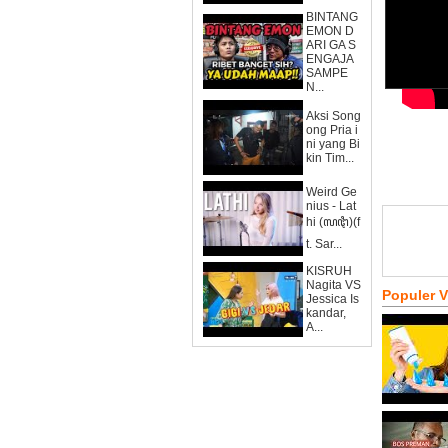
BINTANG
EMON D
ARI GA S
ENGAJA
SAMPE
N...
Aksi Song
ong Pria i
ni yang Bi
kin Tim...
Weird Ge
nius - Lat
hi (ꦭꦛꦶ)(f
t. Sar...
KISRUH
Nagita VS
Populer 
Jessica Is
kandar,
A...