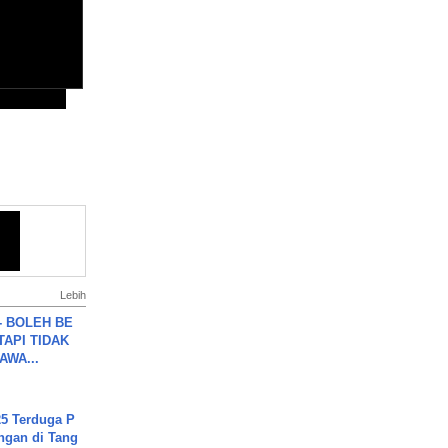
Lebih
7 - BOLEH BE
TAPI TIDAK
WA...
5 Terduga P
ngan di Tang