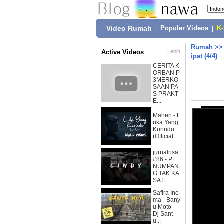
Video Rumah
|
Populer Videos
|
K
Rumah
>
Active Videos
Lebih
ipat (4/4)
CERITA K
ORBAN P
3MERKO
SAAN PA
S PRAKT
E...
Mahen - L
uka Yang
Kurindu
(Official ...
jurnalrisa
#86 - PE
NUMPAN
G TAK KA
SAT...
Safira Ine
ma - Bany
u Moto -
Dj Sant
u...