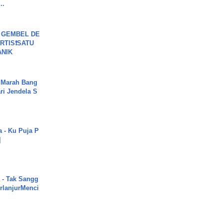
..
 GEMBEL DE
RTIS❗SATU
ANIK
 Marah Bang
ari Jendela S
.
a - Ku Puja P
]
 - Tak Sangg
rlanjurMenci