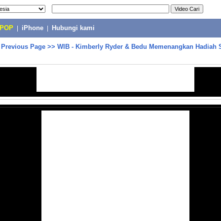
-POP
|
iPhone
|
Hubungi kami
>
Previous Page
>>
WIB - Kimberly Ryder & Bedu Memenangkan Hadiah 