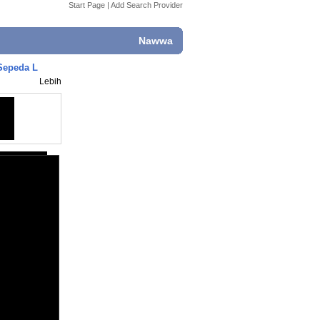
Start Page
|
Add Search Provider
Nawwa
Sepeda L
Lebih