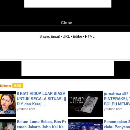
Close
6
Share:
Email
•
URL
•
Editor
•
HTML
Videos
8 KIAT HIDUP LUAR BIASA
jurnalrisa #8
UNTUK SEGALA SITUASI ||
RINTERAKSI, 
DIY dan Keraj...
BOLEH MEMBA
youtube.com
youtube.com
Belum Lama Bebas, Bos Pr
Penampakan 2
eman Jakarta John Kei Ke
elaku Penyera