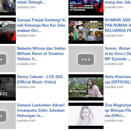
mbali Ditangk...
erang dan Jak.
youtube.com
youtube.com
Sampai Panjat Genteng! Ki
NYAMAR JADI
sah Keluarga Nus Kei Sela
PAN RUMAH A
matkan Diri...
KELUARGA P
youtube.com
youtube.com
Natasha Wilona dan Stefan
Serem, Wulan
William Reuni di Sinetron
et ke Gino | D
Terbaru S...
MP Episode ..
youtube.com
youtube.com
Denny Caknan - LOS DOL
Nella Kharism
(Official Music Video)
uja [OFFICIAL
youtube.com
youtube.com
Sampai Lantunkan Adzan!
Ziva Magnolya
Irmanputra Sidin Jelaskan
up Melupa #Te
Hubungan Is...
nta (Offici...
youtube.com
youtube.com