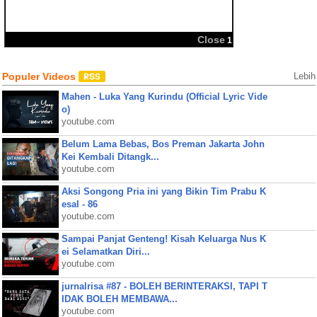
BBM
Share:
Populer Videos
Lebih
Mahen - Luka Yang Kurindu (Official Lyric Vide
o)
youtube.com
Belum Lama Bebas, Bos Preman Jakarta John
Kei Kembali Ditangk...
youtube.com
Aksi Songong Pria ini yang Bikin Tim Prabu K
esal - 86
youtube.com
Sampai Panjat Genteng! Kisah Keluarga Nus K
ei Selamatkan Diri...
youtube.com
jurnalrisa #87 - BOLEH BERINTERAKSI, TAPI T
IDAK BOLEH MEMBAWA...
youtube.com