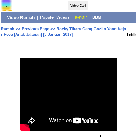
Video Rumah
|
Populer Videos
|
K-POP
|
BBM
Rumah
>>
Previous Page
>>
Rocky Tikam Geng Gozila Yang Keja
r Reva [Anak Jalanan] [5 Januari 2017]
Lebih