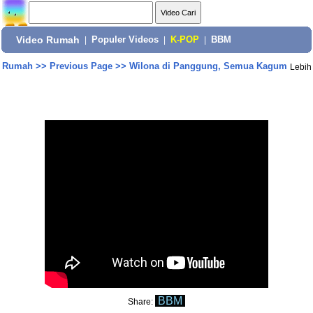
Video Rumah
|
Populer Videos
|
K-POP
|
BBM
Rumah
>>
Previous Page
>>
Wilona di Panggung, Semua Kagum
Lebih
BBM
Share: