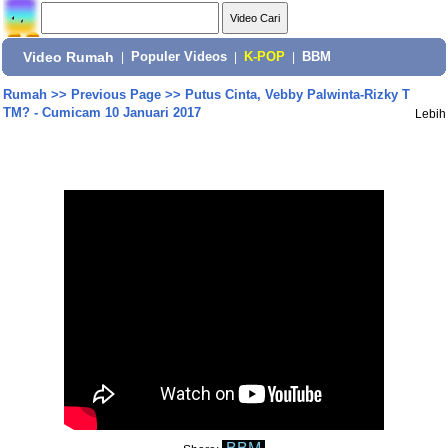
Video Rumah
|
Populer Videos
|
K-POP
|
BBM
Rumah
>>
Previous Page
>>
Putus Cinta, Vebby Palwinta-Rizky T
TM? - Cumicam 10 Januari 2017
Lebih