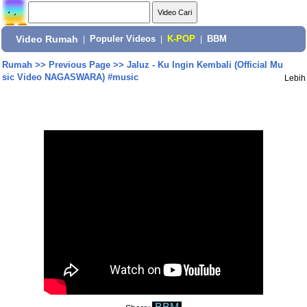
Video Rumah
|
Populer Videos
|
K-POP
|
BBM
Rumah
>>
Previous Page
>>
Jaluz - Ku Ingin Kembali (Official Mu
sic Video NAGASWARA) #music
Lebih