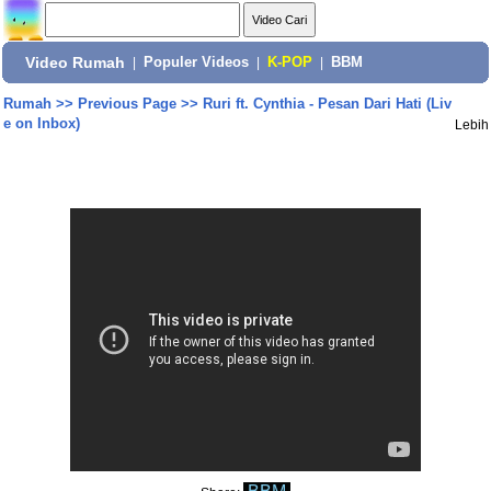
Video Rumah
|
Populer Videos
|
K-POP
|
BBM
Rumah
>>
Previous Page
>>
Ruri ft. Cynthia - Pesan Dari Hati (Liv
e on Inbox)
Lebih