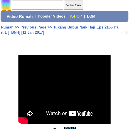
Video Rumah
|
Populer Videos
|
K-POP
|
BBM
Rumah
>>
Previous Page
>>
Tukang Bubur Naik Haji Eps 2166 Pa
rt 1 [TBNH] [11 Jan 2017]
Lebih