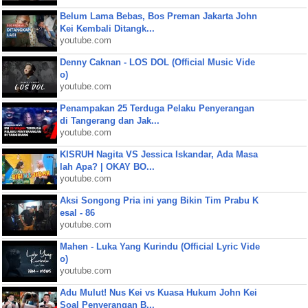
Belum Lama Bebas, Bos Preman Jakarta John
Kei Kembali Ditangk...
youtube.com
Denny Caknan - LOS DOL (Official Music Vide
o)
youtube.com
Penampakan 25 Terduga Pelaku Penyerangan
di Tangerang dan Jak...
youtube.com
KISRUH Nagita VS Jessica Iskandar, Ada Masa
lah Apa? | OKAY BO...
youtube.com
Aksi Songong Pria ini yang Bikin Tim Prabu K
esal - 86
youtube.com
Mahen - Luka Yang Kurindu (Official Lyric Vide
o)
youtube.com
Adu Mulut! Nus Kei vs Kuasa Hukum John Kei
Soal Penyerangan B...