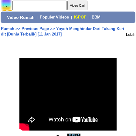
Video Rumah
|
Populer Videos
|
K-POP
|
BBM
Rumah
>>
Previous Page
>>
Yoyoh Menghindar Dari Tukang Keri
dit [Dunia Terbalik] [11 Jan 2017]
Lebih