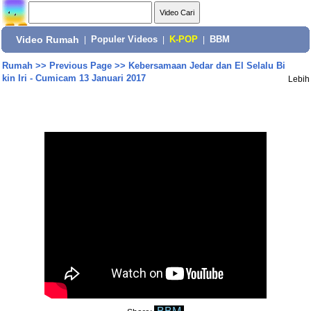
Video Rumah
|
Populer Videos
|
K-POP
|
BBM
Rumah
>>
Previous Page
>>
Kebersamaan Jedar dan El Selalu Bi
kin Iri - Cumicam 13 Januari 2017
Lebih