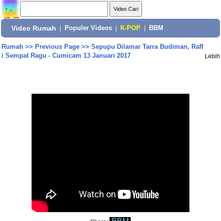
Video Rumah
|
Populer Videos
|
K-POP
|
BBM
Rumah
>>
Previous Page
>>
Sepupu Dilamar Tarra Budiman, Raff
i Sempat Ragu - Cumicam 13 Januari 2017
Lebih