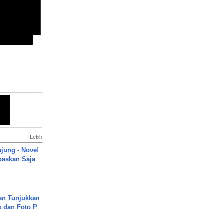
Lebih
ujung - Novel
paskan Saja
an Tunjukkan
s dan Foto P