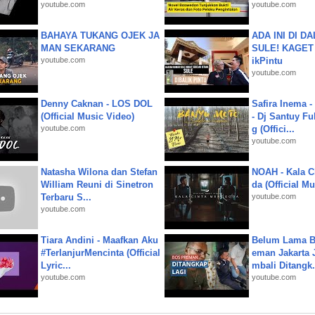
youtube.com
youtube.com
BAHAYA TUKANG OJEK JA
ADA INI DI 
MAN SEKARANG
SULE! KAGET 
youtube.com
ikPintu
youtube.com
Denny Caknan - LOS DOL
Safira Inema 
(Official Music Video)
- Dj Santuy Fu
youtube.com
g (Offici...
youtube.com
Natasha Wilona dan Stefan
NOAH - Kala C
William Reuni di Sinetron
da (Official M
Terbaru S...
youtube.com
youtube.com
Tiara Andini - Maafkan Aku
Belum Lama B
#TerlanjurMencinta (Official
eman Jakarta 
Lyric...
mbali Ditangk.
youtube.com
youtube.com