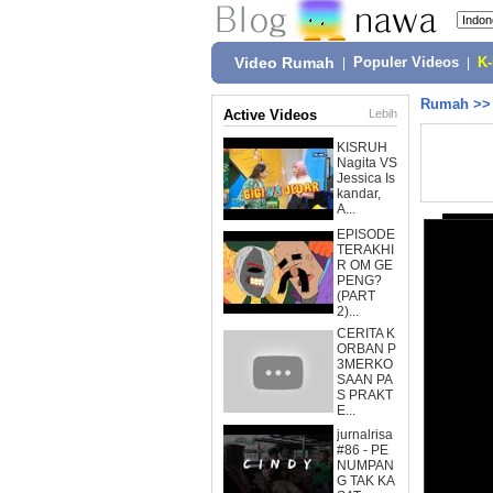
Video Rumah
|
Populer Videos
|
K
Rumah
>
Active Videos
Lebih
KISRUH
Nagita VS
Jessica Is
kandar,
A...
EPISODE
TERAKHI
R OM GE
PENG?
(PART
2)...
CERITA K
ORBAN P
3MERKO
SAAN PA
S PRAKT
E...
jurnalrisa
#86 - PE
NUMPAN
G TAK KA