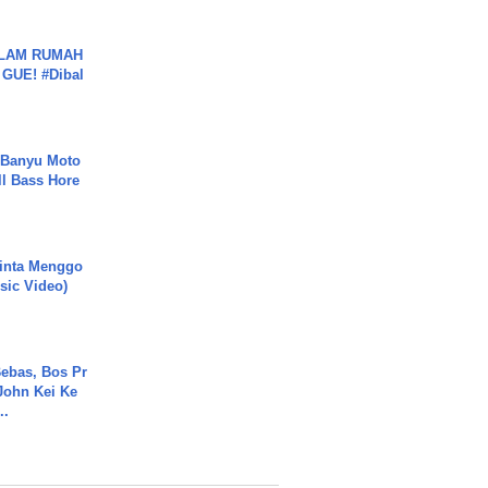
DALAM RUMAH
GUE! #Dibal
- Banyu Moto
ll Bass Hore
inta Menggo
usic Video)
ebas, Bos Pr
John Kei Ke
..