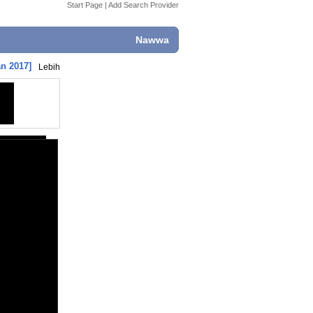
Start Page
|
Add Search Provider
Nawwa
an 2017]
Lebih