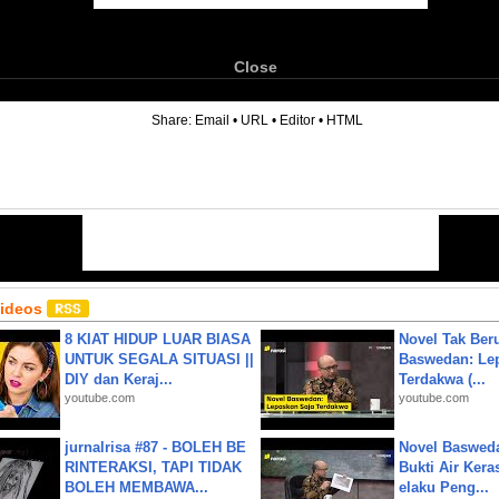
Close
6
Share:
Email
•
URL
•
Editor
•
HTML
Videos
8 KIAT HIDUP LUAR BIASA
Novel Tak Ber
UNTUK SEGALA SITUASI ||
Baswedan: Le
DIY dan Keraj...
Terdakwa (...
youtube.com
youtube.com
jurnalrisa #87 - BOLEH BE
Novel Baswed
RINTERAKSI, TAPI TIDAK
Bukti Air Kera
BOLEH MEMBAWA...
elaku Peng...