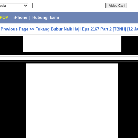
-POP
|
iPhone
|
Hubungi kami
>
Previous Page
>>
Tukang Bubur Naik Haji Eps 2167 Part 2 [TBNH] [12 J